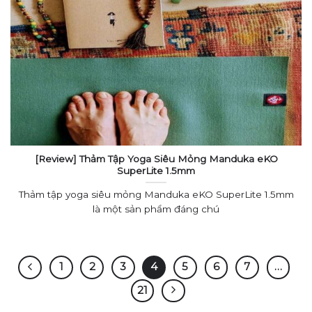
[Review] Thảm Tập Yoga Siêu Mỏng Manduka eKO
SuperLite 1.5mm
Thảm tập yoga siêu mỏng Manduka eKO SuperLite 1.5mm
là một sản phẩm đáng chú
1
2
3
4
5
6
7
…
21