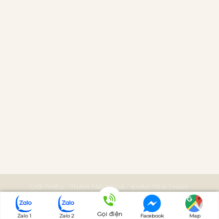
GIỚI THIỆU
THẢM TẬP YOGA
KHĂN TRẢI THẢM
PHỤ KIỆN YOGA
BÀI VIẾT
LIÊN HỆ
Bản quyền bởi Manduka Việt Nam
Gọi điện
Zalo 1
Zalo 2
Facebook
Map