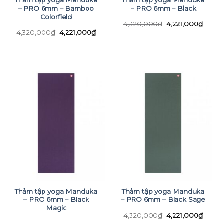
Thảm tập yoga Manduka
Thảm tập yoga Manduka
– PRO 6mm – Bamboo
– PRO 6mm – Black
Colorfield
Giá
Giá
4,320,000
₫
4,221,000
₫
gốc
hiện
Giá
Giá
4,320,000
₫
4,221,000
₫
là:
tại
gốc
hiện
4,320,000₫.
là:
là:
tại
4,22
4,320,000₫.
là:
4,221,000₫.
Thảm tập yoga Manduka
Thảm tập yoga Manduka
– PRO 6mm – Black
– PRO 6mm – Black Sage
Magic
Giá
Giá
4,320,000
₫
4,221,000
₫