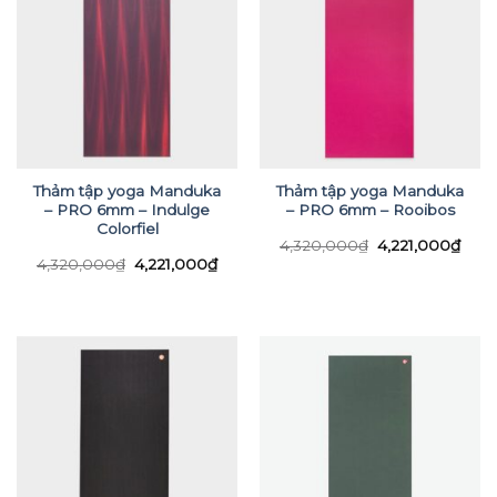
Thảm tập yoga Manduka
Thảm tập yoga Manduka
– PRO 6mm – Indulge
– PRO 6mm – Rooibos
Colorfiel
Giá
Giá
4,320,000
₫
4,221,000
₫
gốc
hiện
Giá
Giá
4,320,000
₫
4,221,000
₫
là:
tại
gốc
hiện
4,320,000₫.
là:
là:
tại
4,22
4,320,000₫.
là:
4,221,000₫.