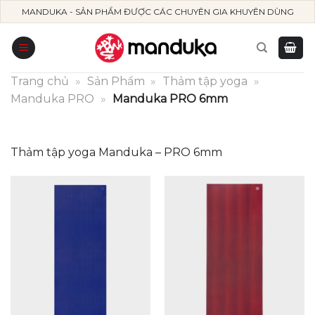
Skip
MANDUKA - SẢN PHẨM ĐƯỢC CÁC CHUYÊN GIA KHUYÊN DÙNG
to
content
Trang chủ
»
Sản Phẩm
»
Thảm tập yoga
»
Manduka PRO
»
Manduka PRO 6mm
Thảm tập yoga Manduka – PRO 6mm