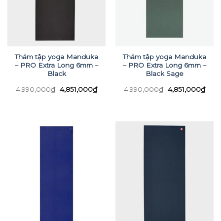
Thảm tập yoga Manduka
Thảm tập yoga Manduka
– PRO Extra Long 6mm –
– PRO Extra Long 6mm –
Black
Black Sage
Giá
Giá
Giá
Giá
4,990,000
₫
4,851,000
₫
4,990,000
₫
4,851,000
₫
gốc
hiện
gốc
hiện
là:
tại
là:
tại
4,990,000₫.
là:
4,990,000₫.
là:
4,851,000₫.
4,85