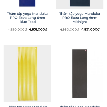
Thảm tập yoga Manduka
Thảm tập yoga Manduka
– PRO Extra Long 6mm –
– PRO Extra Long 6mm –
Blue Toad
Midnight
Giá
Giá
Giá
Giá
4,990,000
₫
4,851,000
₫
4,990,000
₫
4,851,000
₫
gốc
hiện
gốc
hiện
là:
tại
là:
tại
4,990,000₫.
là:
4,990,000₫.
là:
4,851,000₫.
4,85