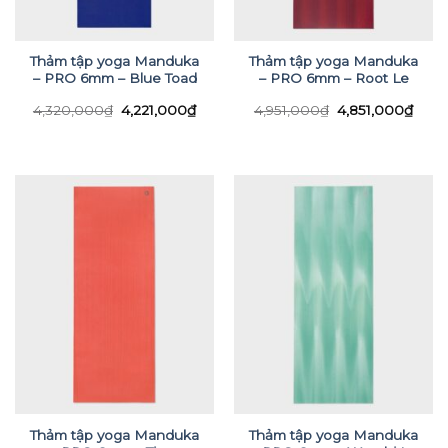
Thảm tập yoga Manduka
Thảm tập yoga Manduka
– PRO 6mm – Blue Toad
– PRO 6mm – Root Le
Giá
Giá
Giá
Giá
4,320,000
₫
4,221,000
₫
4,951,000
₫
4,851,000
₫
gốc
hiện
gốc
hiện
là:
tại
là:
tại
4,320,000₫.
là:
4,951,000₫.
là:
4,221,000₫.
4,851
Thảm tập yoga Manduka
Thảm tập yoga Manduka