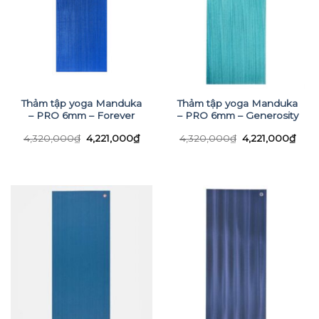
Thảm tập yoga Manduka
Thảm tập yoga Manduka
– PRO 6mm – Forever
– PRO 6mm – Generosity
Giá
Giá
Giá
Giá
4,320,000
₫
4,221,000
₫
4,320,000
₫
4,221,000
₫
gốc
hiện
gốc
hiện
là:
tại
là:
tại
4,320,000₫.
là:
4,320,000₫.
là:
4,221,000₫.
4,22