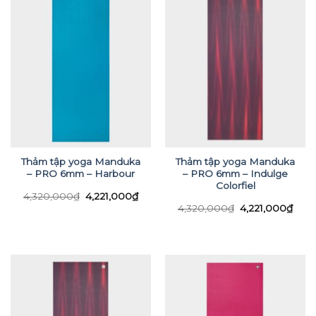
Thảm tập yoga Manduka
Thảm tập yoga Manduka
– PRO 6mm – Harbour
– PRO 6mm – Indulge
Colorfiel
Giá
Giá
4,320,000
₫
4,221,000
₫
gốc
hiện
Giá
Giá
4,320,000
₫
4,221,000
₫
là:
tại
gốc
hiện
4,320,000₫.
là:
là:
tại
4,221,000₫.
4,320,000₫.
là:
4,22