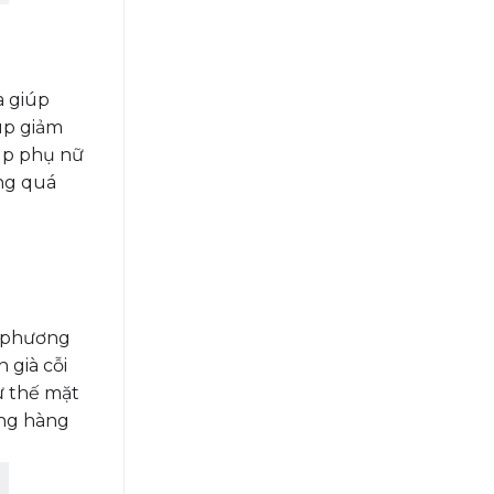
a giúp
úp giảm
iúp phụ nữ
ong quá
t phương
 già cỗi
ư thế mặt
ộng hàng