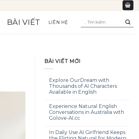
Tìm
BÀI VIẾT
LIÊN HỆ
kiếm:
BÀI VIẾT MỚI
Explore OurDream with
Thousands of AI Characters
Available in English
Experience Natural English
Conversations in Australia with
Golove-AI.cc
In Daily Use AI Girlfriend Keeps
the Flirting Natural for Modern