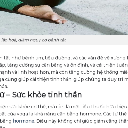
lão hoá, giảm nguy cơ bệnh tật
 tật như bệnh tim, tiểu đường, và các vấn đề về xương 
ắp, tăng cường sự cân bằng và ổn định, và cải thiện tuầ
mạnh và linh hoạt hơn, mà còn tăng cường hệ thống miễ
ga cũng giúp cải thiện tinh thần, giúp chúng ta duy trì 
hóa.
ữ – Sức khỏe tinh thần
thiện sức khỏe cơ thể, mà còn là một liều thuốc hữu hiệ
i bật của yoga là khả năng cân bằng hormone. Các tư thế
n bằng
hormone
. Điều này không chỉ giúp giảm căng thẳn