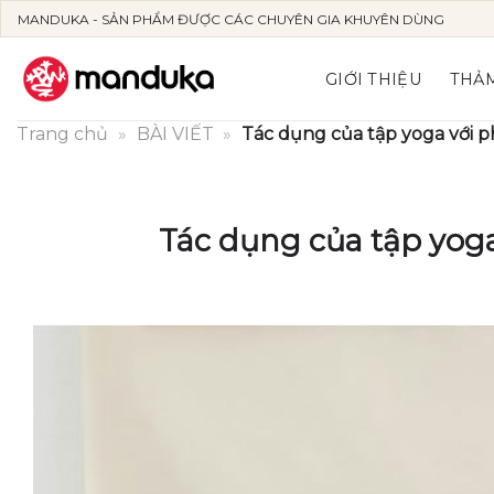
Skip
MANDUKA - SẢN PHẨM ĐƯỢC CÁC CHUYÊN GIA KHUYÊN DÙNG
to
content
GIỚI THIỆU
THẢM
Trang chủ
»
BÀI VIẾT
»
Tác dụng của tập yoga với p
Tác dụng của tập yoga