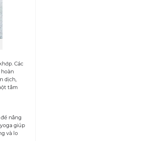
khớp. Các
n hoàn
n dịch,
một tâm
u để nâng
 yoga giúp
g và lo