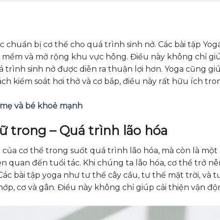
c chuẩn bị cơ thể cho quá trình sinh nở. Các bài tập Yog
àm mềm và mở rộng khu vực hông. Điều này không chỉ gi
 trình sinh nở được diễn ra thuận lợi hơn. Yoga cũng g
h kiểm soát hơi thở và cơ bắp, điều này rất hữu ích tr
p mẹ và bé khoẻ mạnh
ữ trong – Quá trình lão hóa
e của cơ thể trong suốt quá trình lão hóa, mà còn là mộ
 quan đến tuổi tác. Khi chúng ta lão hóa, cơ thể trở nên
c bài tập yoga như tư thế cây cầu, tư thế mặt trời, và t
 khớp, cơ và gân. Điều này không chỉ giúp cải thiện vận đ