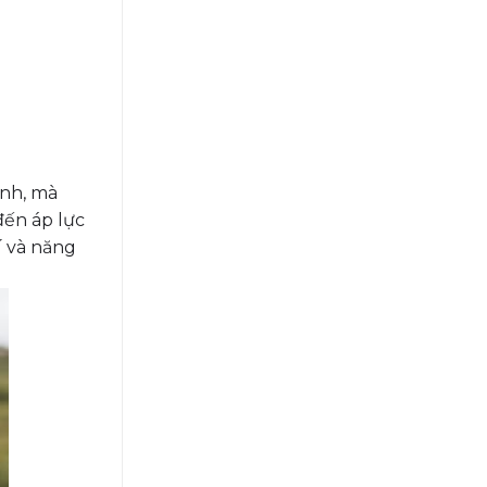
ạnh, mà
đến áp lực
í và năng