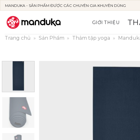
Skip
MANDUKA - SẢN PHẨM ĐƯỢC CÁC CHUYÊN GIA KHUYÊN DÙNG
to
content
TH
GIỚI THIỆU
Trang chủ
»
Sản Phẩm
»
Thảm tập yoga
»
Manduk