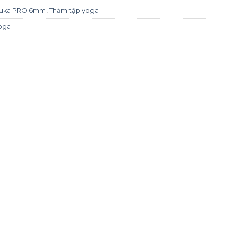
uka PRO 6mm
,
Thảm tập yoga
oga