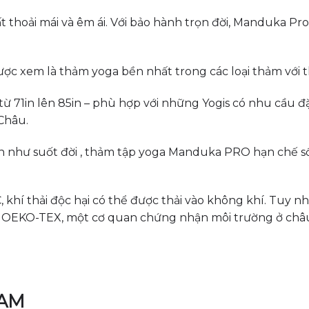
thoải mái và êm ái. Với bảo hành trọn đời, Manduka Pr
 xem là thảm yoga bền nhất trong các loại thảm với th
71in lên 85in – phù hợp với những Yogis có nhu cầu đặc
 Châu.
ần như suốt đời , thảm tập yoga Manduka PRO hạn chế s
 khí thải độc hại có thể được thải vào không khí. Tuy
ển. OEKO-TEX, một cơ quan chứng nhận môi trường ở ch
NAM