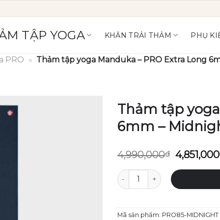
ẢM TẬP YOGA
KHĂN TRẢI THẢM
PHỤ KI
a PRO
»
Thảm tập yoga Manduka – PRO Extra Long 6m
Thảm tập yoga
6mm – Midnig
Giá
4,990,000
₫
4,851,000
gốc
là:
Thảm tập yoga Manduka - P
4,990,00
Mã sản phẩm:
PRO85-MIDNIGHT