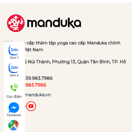
Nhà cung cấp thảm tập yoga cao cấp Manduka chính
hãng tại Việt Nam
Zalo 1
Địa chỉ:
36 Núi Thành, Phường 13, Quận Tân Bình, TP. Hồ
Chí Minh
Zalo 2
Hotline:
039.983.7986
Zalo:
039.983.7986
Website:
manduka.vn
Gọi điện
Facebook