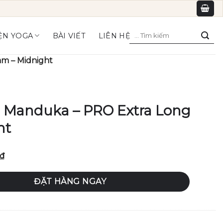
Tìm
ỆN YOGA
BÀI VIẾT
LIÊN HỆ
kiếm:
m – Midnight
 Manduka – PRO Extra Long
ht
Giá
₫
hiện
tại
RO Extra Long 6mm - Midnight số lượng
ĐẶT HÀNG NGAY
0₫.
là:
4,851,000₫.