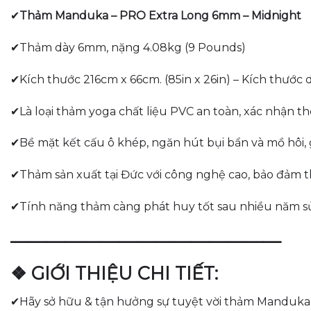
✔
Thảm Manduka – PRO Extra Long 6mm – Midnight
✔Thảm dày 6mm, nặng 4.08kg (9 Pounds)
✔Kích thước 216cm x 66cm. (85in x 26in) – Kích thước 
✔Là loại thảm yoga chất liệu PVC an toàn, xác nhận 
✔Bề mặt kết cấu ô khép, ngăn hút bụi bẩn và mồ hôi, 
✔Thảm sản xuất tại Đức với công nghệ cao, bảo đảm t
✔Tính năng thảm càng phát huy tốt sau nhiều năm s
———————————————
❖ GIỚI THIỆU CHI TIẾT:
✔Hãy sở hữu & tận hưởng sự tuyệt vời thảm Manduka