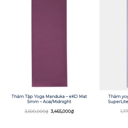
Thảm Tập Yoga Manduka – eKO Mat
Thảm yog
5mm – Acai/Midnight
SuperLite
Giá
Giá
3,500,000
₫
3,465,000
₫
1,7
gốc
hiện
là:
tại
3,500,000₫.
là:
3,465,000₫.