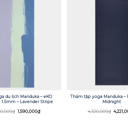
a du lịch Manduka – eKO
Thảm tập yoga Manduka –
 1.5mm – Lavender Stripe
Midnight
Giá
Giá
Giá
70,000
₫
1,590,000
₫
4,320,000
₫
4,221,
gốc
hiện
gốc
là:
tại
là:
1,770,000₫.
là:
4,320,
1,590,000₫.