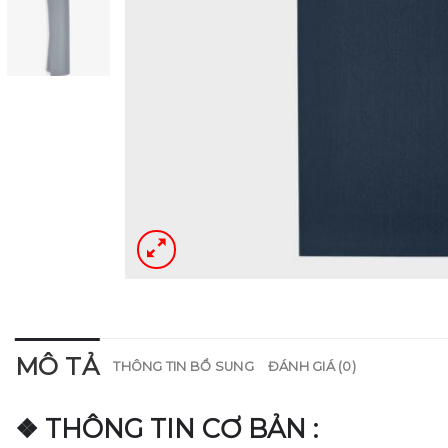
MÔ TẢ
THÔNG TIN BỔ SUNG
ĐÁNH GIÁ (0)
❖ THÔNG TIN CƠ BẢN :