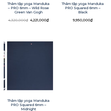
Thảm tập yoga Manduka
Thảm tập yoga Manduka
– PRO 6mm – Wild Rose
PRO Squared 6mm –
Green Van Gogh
Black
Giá
Giá
4,320,000
₫
4,221,000
₫
9,950,000
₫
gốc
hiện
là:
tại
4,320,000₫.
là:
4,221,000₫.
Thảm tập yoga Manduka
PRO Squared 6mm –
Midnight