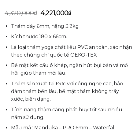
Giá
Giá
4,320,000
₫
4,221,000
₫
gốc
hiện
là:
tại
Thảm dày 6mm, nặng 3.2kg
4,320,000₫.
là:
4,221,000₫.
Kích thước 180 x 66cm.
Là loại thảm yoga chất liệu PVC an toàn, xác nhận
theo chứng chỉ quốc tế OEKO-TEX
Bề mặt kết cấu ô khép, ngăn hút bụi bẩn và mồ
hôi, giúp thảm mới lâu.
Thảm sản xuất tại Đức với công nghệ cao, bảo
đảm thảm bền lâu, bề mặt thảm không trầy
xước, biến dạng.
Tính năng thảm càng phát huy tốt sau nhiều
năm sử dụng.
Mẫu mã : Manduka – PRO 6mm – Waterfall