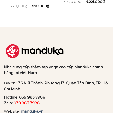
Giá
Giá
4,320,000
₫
4,221,000
₫
n
gốc
hiện
Giá
Giá
1,770,000
₫
1,590,000
₫
là:
tại
gốc
hiện
4,320,000₫.
là:
là:
tại
87,000₫.
4,22
1,770,000₫.
là:
1,590,000₫.
Nhà cung cấp thảm tập yoga cao cấp Manduka chính
hãng tại Việt Nam
Địa chỉ:
36 Núi Thành, Phường 13, Quận Tân Bình, TP. Hồ
Chí Minh
Hotline:
039.983.7986
Zalo:
039.983.7986
Website:
manduka.vn