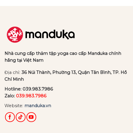
3,087,000₫.
3,08
Nhà cung cấp thảm tập yoga cao cấp Manduka chính
hãng tại Việt Nam
Địa chỉ:
36 Núi Thành, Phường 13, Quận Tân Bình, TP. Hồ
Chí Minh
Hotline:
039.983.7986
Zalo:
039.983.7986
Website:
manduka.vn