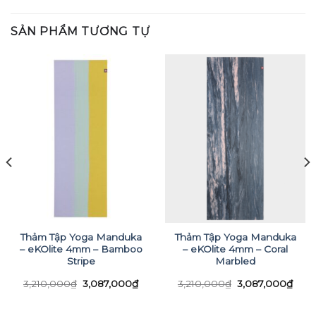
SẢN PHẨM TƯƠNG TỰ
Thảm Tập Yoga Manduka
Thảm Tập Yoga Manduka
– eKOlite 4mm – Bamboo
– eKOlite 4mm – Coral
Stripe
Marbled
á
n
Giá
Giá
Giá
Giá
3,210,000
₫
3,087,000
₫
3,210,000
₫
3,087,000
₫
gốc
hiện
gốc
hiện
là:
tại
là:
tại
465,000₫.
3,210,000₫.
là:
3,210,000₫.
là: