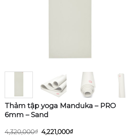
Thảm tập yoga Manduka – PRO
6mm – Sand
Giá
Giá
4,320,000
₫
4,221,000
₫
gốc
hiện