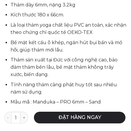
là:
tại
Thảm dày 6mm, nặng 3.2kg
4,320,000₫.
là:
4,221,000₫.
Kích thước 180 x 66cm.
Là loại thảm yoga chất liệu PVC an toàn, xác nhận
theo chứng chỉ quốc tế OEKO-TEX
Bề mặt kết cấu ô khép, ngăn hút bụi bẩn và mồ
hôi, giúp thảm mới lâu.
Thảm sản xuất tại Đức với công nghệ cao, bảo
đảm thảm bền lâu, bề mặt thảm không trầy
xước, biến dạng.
Tính năng thảm càng phát huy tốt sau nhiều
năm sử dụng.
Mẫu mã : Manduka – PRO 6mm – Sand
Thảm tập yoga Manduka – PRO 6mm - Sand số lượng
ĐẶT HÀNG NGAY