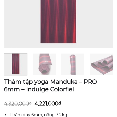
Thảm tập yoga Manduka – PRO
6mm – Indulge Colorfiel
Giá
Giá
4,320,000
₫
4,221,000
₫
gốc
hiện
là:
tại
Thảm dày 6mm, nặng 3.2kg