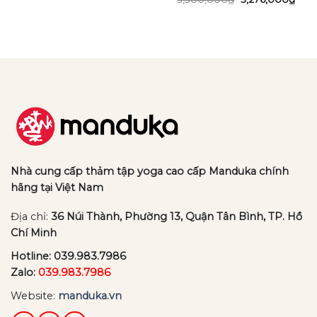
là:
tại
n
gốc
hiện
3,210,000₫.
là:
là:
tại
3,087,000₫.
3,500,000₫.
là:
50,000₫.
3,27
Nhà cung cấp thảm tập yoga cao cấp Manduka chính
hãng tại Việt Nam
Địa chỉ:
36 Núi Thành, Phường 13, Quận Tân Bình, TP. Hồ
Chí Minh
Hotline:
039.983.7986
Zalo:
039.983.7986
Website:
manduka.vn