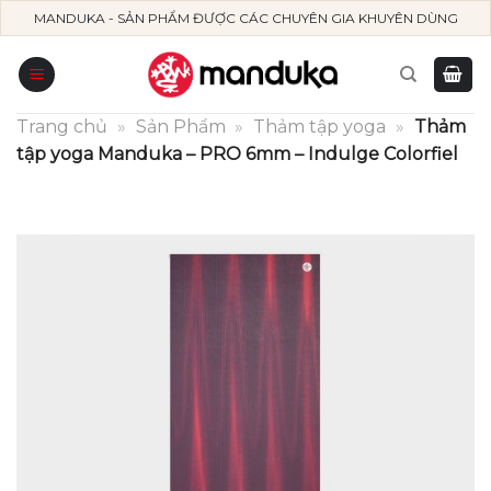
Skip
MANDUKA - SẢN PHẨM ĐƯỢC CÁC CHUYÊN GIA KHUYÊN DÙNG
to
content
Trang chủ
»
Sản Phẩm
»
Thảm tập yoga
»
Thảm
tập yoga Manduka – PRO 6mm – Indulge Colorfiel