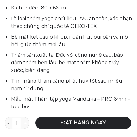
4,320,000₫.
là:
4,221,000₫.
Kích thước 180 x 66cm.
Là loại thảm yoga chất liệu PVC an toàn, xác nhận
theo chứng chỉ quốc tế OEKO-TEX
Bề mặt kết cấu ô khép, ngăn hút bụi bẩn và mồ
hôi, giúp thảm mới lâu.
Thảm sản xuất tại Đức với công nghệ cao, bảo
đảm thảm bền lâu, bề mặt thảm không trầy
xước, biến dạng.
Tính năng thảm càng phát huy tốt sau nhiều
năm sử dụng.
Mẫu mã : Thảm tập yoga Manduka – PRO 6mm –
Rooibos
Thảm tập yoga Manduka - PRO 6mm - Indulge Colorfiel số
ĐẶT HÀNG NGAY