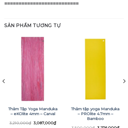
==========================
SẢN PHẨM TƯƠNG TỰ
Thảm Tập Yoga Manduka
Thảm tập yoga Manduka
– eKOlite 4mm – Carval
– PROlite 4.7mm –
Bamboo
Giá
Giá
3,210,000
₫
3,087,000
₫
gốc
hiện
Giá
Giá
3,500,000
₫
3,276,000
₫