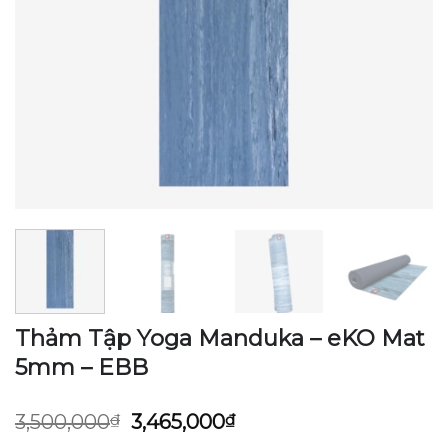
Thảm Tập Yoga Manduka – eKO Mat
5mm – EBB
Giá
Giá
3,500,000
₫
3,465,000
₫
gốc
hiện