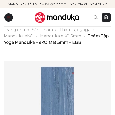
Skip
MANDUKA - SẢN PHẨM ĐƯỢC CÁC CHUYÊN GIA KHUYÊN DÙNG
to
content
Trang chủ
»
Sản Phẩm
»
Thảm tập yoga
»
Manduka eKO
»
Manduka eKO 5mm
»
Thảm Tập
Yoga Manduka – eKO Mat 5mm – EBB