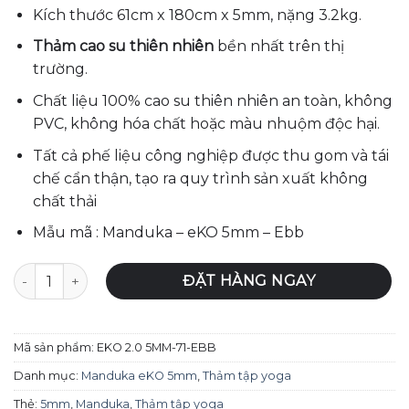
là:
tại
Kích thước 61cm x 180cm x 5mm, nặng 3.2kg.
3,500,000₫.
là:
3,465,000₫.
Thảm cao su thiên nhiên
bền nhất trên thị
trường.
Chất liệu 100% cao su thiên nhiên an toàn, không
PVC, không hóa chất hoặc màu nhuộm độc hại.
Tất cả phế liệu công nghiệp được thu gom và tái
chế cẩn thận, tạo ra quy trình sản xuất không
chất thải
Mẫu mã : Manduka – eKO 5mm – Ebb
Thảm Tập Yoga Manduka – eKO Mat 5mm - EBB số lượng
ĐẶT HÀNG NGAY
Mã sản phẩm:
EKO 2.0 5MM-71-EBB
Danh mục:
Manduka eKO 5mm
,
Thảm tập yoga
Thẻ:
5mm
,
Manduka
,
Thảm tập yoga