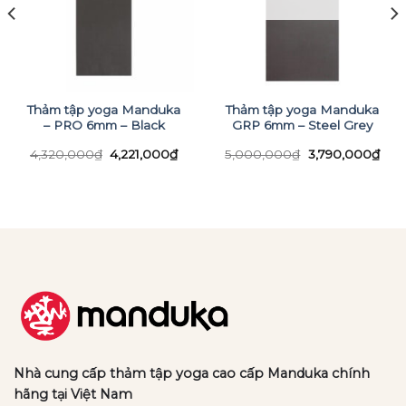
Thảm tập yoga Manduka
Thảm tập yoga Manduka
– PRO 6mm – Black
GRP 6mm – Steel Grey
Giá
Giá
Giá
Giá
4,320,000
₫
4,221,000
₫
5,000,000
₫
3,790,000
₫
gốc
hiện
gốc
hiện
là:
tại
là:
tại
n
4,320,000₫.
là:
5,000,000₫.
là:
4,221,000₫.
3,79
87,000₫.
Nhà cung cấp thảm tập yoga cao cấp Manduka chính
hãng tại Việt Nam