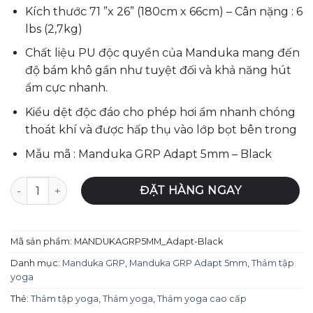
Kích thước 71 ”x 26” (180cm x 66cm) – Cân nặng : 6
lbs (2,7kg)
Chất liệu PU độc quyền của Manduka mang đến
độ bám khô gần như tuyệt đối và khả năng hút
ẩm cực nhanh.
Kiểu dệt độc đáo cho phép hơi ẩm nhanh chóng
thoát khí và được hấp thụ vào lớp bọt bên trong
Mẫu mã : Manduka GRP Adapt 5mm – Black
Thảm tập yoga Manduka GRP Adapt 5mm - Black số lượng
ĐẶT HÀNG NGAY
Mã sản phẩm:
MANDUKAGRP5MM_Adapt-Black
Danh mục:
Manduka GRP
,
Manduka GRP Adapt 5mm
,
Thảm tập
yoga
Thẻ:
Thảm tập yoga
,
Thảm yoga
,
Thảm yoga cao cấp