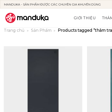
Skip
MANDUKA - SẢN PHẨM ĐƯỢC CÁC CHUYÊN GIA KHUYÊN DÙNG
to
content
GIỚI THIỆU
THẢM
Trang chủ
»
Sản Phẩm
»
Products tagged “thảm tra