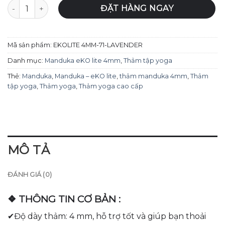
Thảm Tập Yoga Manduka – eKOlite 4mm - Lavender số lượ
ĐẶT HÀNG NGAY
Mã sản phẩm:
EKOLITE 4MM-71-LAVENDER
Danh mục:
Manduka eKO lite 4mm
,
Thảm tập yoga
Thẻ:
Manduka
,
Manduka – eKO lite
,
thảm manduka 4mm
,
Thảm
tập yoga
,
Thảm yoga
,
Thảm yoga cao cấp
MÔ TẢ
ĐÁNH GIÁ (0)
❖ THÔNG TIN CƠ BẢN :
✔Độ dày thảm: 4 mm, hỗ trợ tốt và giúp bạn thoải