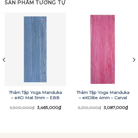
SẢN PHẨM TƯƠNG TỰ
Thảm Tập Yoga Manduka
Thảm Tập Yoga Manduka
– eKO Mat 5mm – EBB
– eKOlite 4mm – Carval
Giá
Giá
Giá
Giá
3,500,000
₫
3,465,000
₫
3,210,000
₫
3,087,000
₫
n
gốc
hiện
gốc
hiện
là:
tại
là:
tại
3,500,000₫.
là:
3,210,000₫.
là:
21,000₫.
3,465,000₫.
3,08