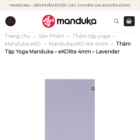
Skip
MANDUKA - SẢN PHẨM ĐƯỢC CÁC CHUYÊN GIA KHUYÊN DÙNG
to
content
Trang chủ
»
Sản Phẩm
»
Thảm tập yoga
»
Manduka eKO
»
Manduka eKO lite 4mm
»
Thảm
Tập Yoga Manduka – eKOlite 4mm – Lavender