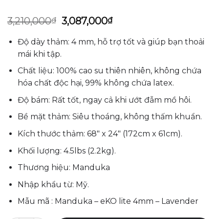
Giá
Giá
3,210,000
₫
3,087,000
₫
gốc
hiện
là:
tại
Độ dày thảm: 4 mm, hỗ trợ tốt và giúp bạn thoải
3,210,000₫.
là:
mái khi tập.
3,087,000₫.
Chất liệu: 100% cao su thiên nhiên, không chứa
hóa chất độc hại, 99% không chứa latex.
Độ bám: Rất tốt, ngay cả khi ướt đẫm mồ hôi.
Bề mặt thảm: Siêu thoáng, không thấm khuẩn.
Kích thước thảm: 68″ x 24″ (172cm x 61cm).
Khối lượng: 4.5lbs (2.2kg).
Thương hiệu: Manduka
Nhập khẩu từ: Mỹ.
Mẫu mã : Manduka – eKO lite 4mm – Lavender