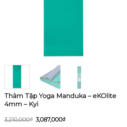
Thảm Tập Yoga Manduka – eKOlite
4mm – Kyi
Giá
Giá
3,210,000
₫
3,087,000
₫
gốc
hiện