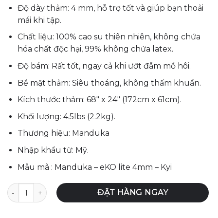
là:
tại
Độ dày thảm: 4 mm, hỗ trợ tốt và giúp bạn thoải
3,210,000₫.
là:
mái khi tập.
3,087,000₫.
Chất liệu: 100% cao su thiên nhiên, không chứa
hóa chất độc hại, 99% không chứa latex.
Độ bám: Rất tốt, ngay cả khi ướt đẫm mồ hôi.
Bề mặt thảm: Siêu thoáng, không thấm khuẩn.
Kích thước thảm: 68″ x 24″ (172cm x 61cm).
Khối lượng: 4.5lbs (2.2kg).
Thương hiệu: Manduka
Nhập khẩu từ: Mỹ.
Mẫu mã : Manduka – eKO lite 4mm – Kyi
Thảm Tập Yoga Manduka – eKOlite 4mm - Kyi số lượng
ĐẶT HÀNG NGAY