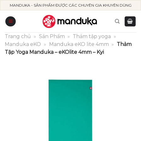
Skip
MANDUKA - SẢN PHẨM ĐƯỢC CÁC CHUYÊN GIA KHUYÊN DÙNG
to
content
Trang chủ
»
Sản Phẩm
»
Thảm tập yoga
»
Manduka eKO
»
Manduka eKO lite 4mm
»
Thảm
Tập Yoga Manduka – eKOlite 4mm – Kyi