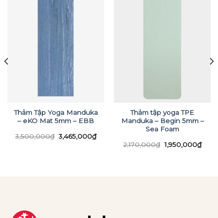
Thảm Tập Yoga Manduka
Thảm tập yoga TPE
– eKO Mat 5mm – EBB
Manduka – Begin 5mm –
Sea Foam
Giá
Giá
3,500,000
₫
3,465,000
₫
gốc
hiện
Giá
Giá
2,170,000
₫
1,950,000
₫
là:
tại
gốc
hiện
3,500,000₫.
là:
là:
tại
3,465,000₫.
2,170,000₫.
là:
1,95