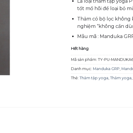
Là loại thảm tập yoga 
tốt mồ hôi để loại bỏ mù
Thảm có bộ lọc không k
nghiệm “không cần dùn
Mẫu mã : Manduka GRP
Hết hàng
Mã sản phẩm:
TY-PU-MANDUKA
Danh mục:
Manduka GRP
,
Mand
Thẻ:
Thảm tập yoga
,
Thảm yoga