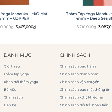
 Yoga Manduka – eKO Mat
Thảm Tập Yoga Manduka 
5mm – COPPER
4mm – Deep Sea St
Giá
Giá
Giá
00,000
₫
3,465,000
₫
3,210,000
₫
3,087,
gốc
hiện
gốc
là:
tại
là:
3,500,000₫.
là:
3,210,0
3,465,000₫.
DANH MỤC
CHÍNH SÁCH
Giới thiệu
Chính sách bảo hành
Thảm tập yoga
Chính sách thanh toán
Khăn trải thảm yoga
Chính sách vận chuyển
Bài viết
Chính sách bảo mật thông tin
Chính sách
Chính sách xử lý khiếu nại
Liên hệ
Chính sách đổi trả, hoàn tiền