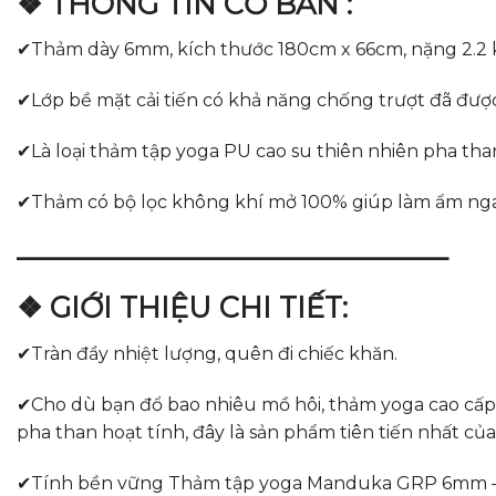
❖ THÔNG TIN CƠ BẢN :
✔Thảm dày 6mm, kích thước 180cm x 66cm, nặng 2.2 
✔Lớp bề mặt cải tiến có khả năng chống trượt đã đượ
✔Là loại thảm tập yoga PU cao su thiên nhiên pha than
✔Thảm có bộ lọc không khí mở 100% giúp làm ẩm ngay
———————————————
❖ GIỚI THIỆU CHI TIẾT:
✔Tràn đầy nhiệt lượng, quên đi chiếc khăn.
✔Cho dù bạn đổ bao nhiêu mồ hôi, thảm yoga cao cấp 
pha than hoạt tính, đây là sản phẩm tiên tiến nhất của
✔Tính bền vững Thảm tập yoga Manduka GRP 6mm –