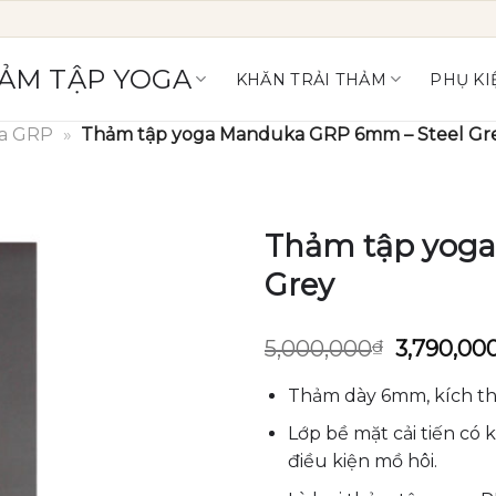
ẢM TẬP YOGA
KHĂN TRẢI THẢM
PHỤ KI
a GRP
»
Thảm tập yoga Manduka GRP 6mm – Steel Gr
Thảm tập yoga
Grey
Giá
5,000,000
₫
3,790,00
gốc
là:
Thảm dày 6mm, kích th
5,000,00
Lớp bề mặt cải tiến có
điều kiện mồ hôi.