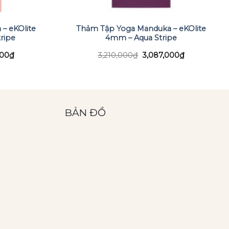
– eKOlite
Thảm Tập Yoga Manduka – eKOlite
ripe
4mm – Aqua Stripe
Giá
Giá
Giá
000
₫
3,210,000
₫
3,087,000
₫
hiện
gốc
hiện
tại
là:
tại
00₫.
là:
3,210,000₫.
là:
3,087,000₫.
3,087,000₫.
BẢN ĐỒ