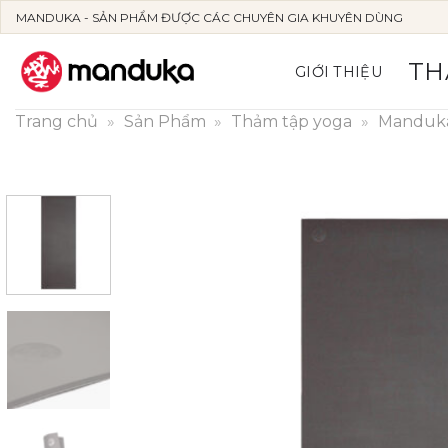
Skip
MANDUKA - SẢN PHẨM ĐƯỢC CÁC CHUYÊN GIA KHUYÊN DÙNG
to
content
TH
GIỚI THIỆU
Trang chủ
»
Sản Phẩm
»
Thảm tập yoga
»
Manduk