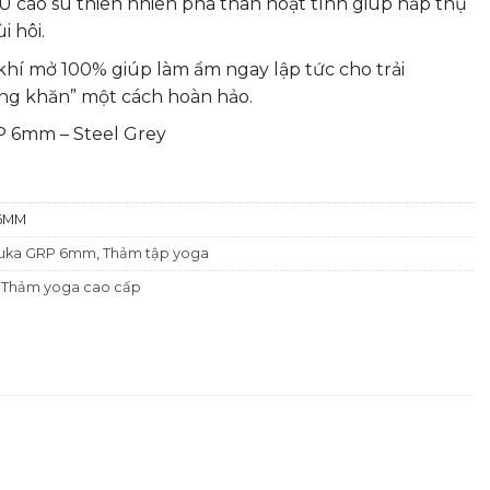
PU cao su thiên nhiên pha than hoạt tính giúp hấp thụ
i hôi.
hí mở 100% giúp làm ẩm ngay lập tức cho trải
g khăn” một cách hoàn hảo.
 6mm – Steel Grey
6MM
uka GRP 6mm
,
Thảm tập yoga
,
Thảm yoga cao cấp