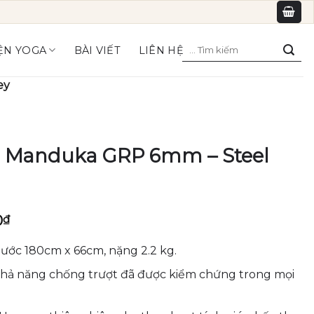
Tìm
ỆN YOGA
BÀI VIẾT
LIÊN HỆ
kiếm:
ey
 Manduka GRP 6mm – Steel
Giá
0
₫
hiện
tại
ước 180cm x 66cm, nặng 2.2 kg.
0₫.
là:
3,790,000₫.
 khả năng chống trượt đã được kiểm chứng trong mọi