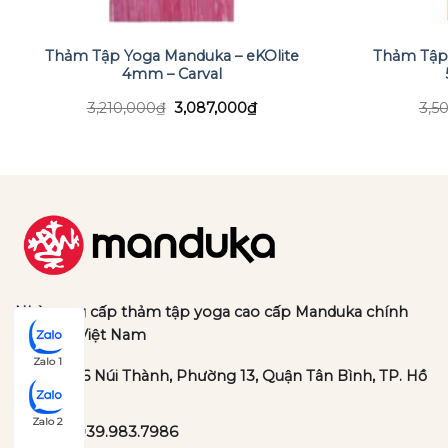
Thảm Tập Yoga Manduka – eKOlite
Thảm Tập
4mm – Carval
Giá
Giá
3,210,000
₫
3,087,000
₫
3,5
gốc
hiện
là:
tại
3,210,000₫.
là:
₫.
3,087,000₫.
Nhà cung cấp thảm tập yoga cao cấp Manduka chính
hãng tại Việt Nam
Zalo 1
Địa chỉ:
36 Núi Thành, Phường 13, Quận Tân Bình, TP. Hồ
Chí Minh
Zalo 2
Hotline:
039.983.7986