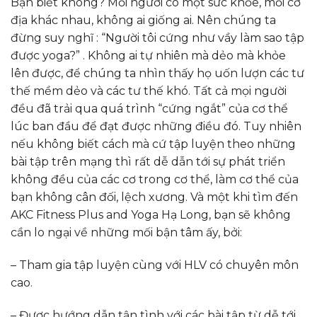
Bạn biết không? Mỗi người có một sức khỏe, mỗi cơ
địa khác nhau, không ai giống ai. Nên chúng ta
đừng suy nghĩ : “Người tôi cứng như vầy làm sao tập
được yoga?” . Không ai tự nhiên mà dẻo mà khỏe
lên được, để chúng ta nhìn thấy họ uốn lượn các tư
thế mềm dẻo và các tư thế khó. Tất cả mọi người
đều đã trải qua quá trình “cứng ngắt” của cơ thể
lúc ban đầu để đạt được những điều đó. Tuy nhiên
nếu không biết cách mà cứ tập luyện theo những
bài tập trên mạng thì rất dễ dẫn tới sự phát triển
không đều của các cơ trong cơ thể, làm cơ thể của
bạn không cân đối, lệch xương. Và một khi tìm đến
AKC Fitness Plus and Yoga Hạ Long, bạn sẽ không
cần lo ngại về những mối bận tâm ấy, bởi:
– Tham gia tập luyện cùng với HLV có chuyên môn
cao.
– Được hướng dẫn tận tình với các bài tập từ dễ tới