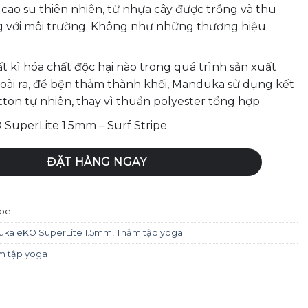
cao su thiên nhiên, từ nhựa cây được trồng và thu
g với môi trường. Không như những thương hiệu
 kì hóa chất độc hại nào trong quá trình sản xuất
oài ra, để bện thảm thành khối, Manduka sử dụng kết
tton tự nhiên, thay vì thuần polyester tổng hợp
SuperLite 1.5mm – Surf Stripe
 eKO SuperLite 1.5mm - Surf Stripe số lượng
ĐẶT HÀNG NGAY
ipe
ka eKO SuperLite 1.5mm
,
Thảm tập yoga
m tập yoga