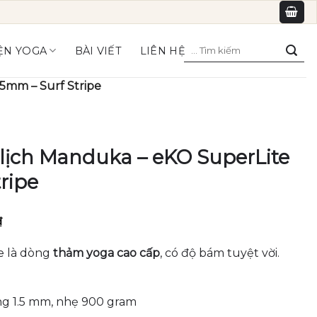
Tìm
ỆN YOGA
BÀI VIẾT
LIÊN HỆ
kiếm:
5mm – Surf Stripe
lịch Manduka – eKO SuperLite
ripe
Giá
₫
hiện
tại
e là dòng
thảm yoga cao cấp
, có độ bám tuyệt vời.
₫.
là:
1,590,000₫.
 1.5 mm, nhẹ 900 gram