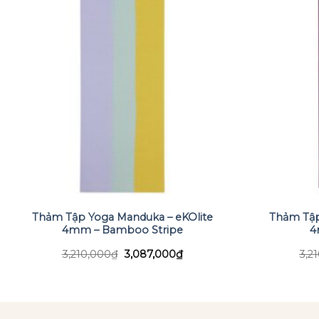
Thảm Tập Yoga Manduka – eKOlite
Thảm Tập
4mm – Bamboo Stripe
4
Giá
Giá
3,210,000
₫
3,087,000
₫
3,2
gốc
hiện
là:
tại
3,210,000₫.
là:
.
3,087,000₫.