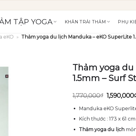
ẢM TẬP YOGA
KHĂN TRẢI THẢM
PHỤ KI
a eKO
»
Thảm yoga du lịch Manduka – eKO SuperLite 1.
Thảm yoga du 
1.5mm – Surf St
Giá
1,770,000
₫
1,590,000
gốc
là:
Manduka eKO Superlit
1,770,000
Kích thước : 173 x 61 cm
Thảm yoga du lịch
mỏng