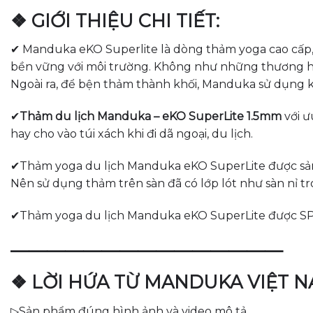
❖ GIỚI THIỆU CHI TIẾT:
✔ Manduka eKO Superlite là dòng thảm yoga cao cấp, 
bền vững với môi trường. Không như những thương hiệ
Ngoài ra, để bện thảm thành khối, Manduka sử dụng kế
✔
Thảm du lịch Manduka – eKO SuperLite 1.5mm
với ư
hay cho vào túi xách khi đi dã ngoại, du lịch.
✔Thảm yoga du lịch Manduka eKO SuperLite được sản xu
Nên sử dụng thảm trên sàn đã có lớp lót như sàn nỉ 
✔Thảm yoga du lịch Manduka eKO SuperLite được SP
———————————————
❖ LỜI HỨA TỪ MANDUKA VIỆT 
▷Sản phẩm đúng hình ảnh và video mô tả