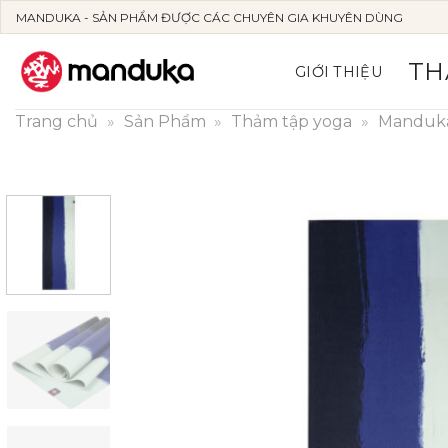
Skip
MANDUKA - SẢN PHẨM ĐƯỢC CÁC CHUYÊN GIA KHUYÊN DÙNG
to
content
TH
GIỚI THIỆU
Trang chủ
»
Sản Phẩm
»
Thảm tập yoga
»
Manduk