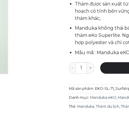
Thảm được sản xuất từ 
hoạch có tính bền vữn
thảm khác,
Manduka không thải bất
thảm eKo Superlite. Ng
hợp polyester và chỉ co
Mẫu mã : Manduka eKO 
Thảm yoga du lịch Manduka -
Mã sản phẩm:
EKO-SL-71_Surfstr
Danh mục:
Manduka eKO
,
Mandu
Thẻ:
Manduka
,
Thảm du lịch
,
Thả