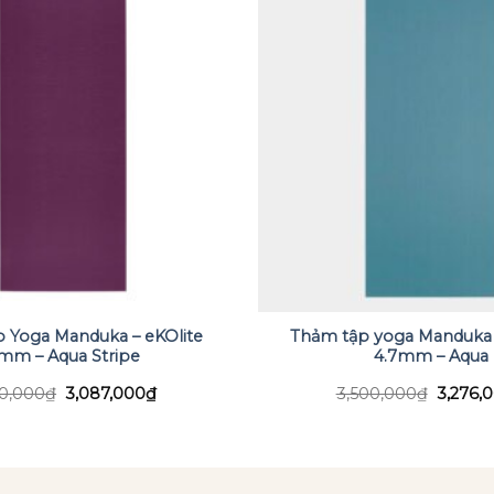
 Yoga Manduka – eKOlite
Thảm tập yoga Manduka 
mm – Aqua Stripe
4.7mm – Aqua
Giá
Giá
Giá
10,000
₫
3,087,000
₫
3,500,000
₫
3,276,
gốc
hiện
gốc
là:
tại
là:
3,210,000₫.
là:
3,500,
3,087,000₫.