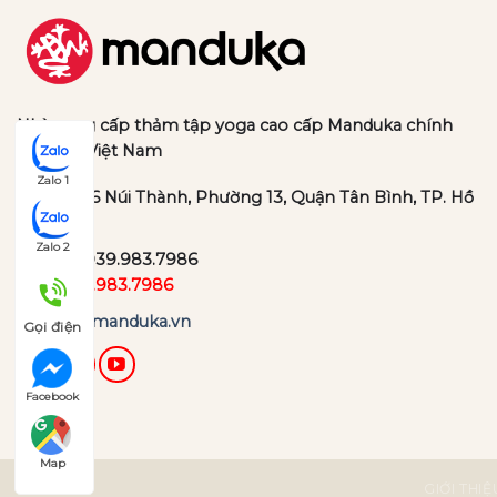
Nhà cung cấp thảm tập yoga cao cấp Manduka chính
hãng tại Việt Nam
Zalo 1
Địa chỉ:
36 Núi Thành, Phường 13, Quận Tân Bình, TP. Hồ
Chí Minh
Zalo 2
Hotline:
039.983.7986
Zalo:
039.983.7986
Website:
manduka.vn
Gọi điện
Facebook
Map
GIỚI THIỆ