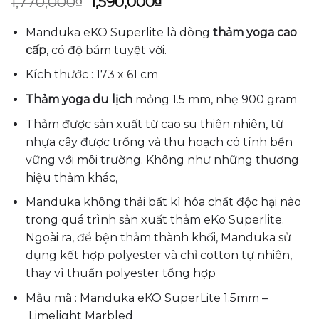
Giá
Giá
1,770,000
₫
1,590,000
₫
gốc
hiện
là:
tại
Manduka eKO Superlite là dòng
thảm yoga cao
1,770,000₫.
là:
cấp
, có độ bám tuyệt vời.
1,590,000₫.
Kích thước : 173 x 61 cm
Thảm yoga du lịch
mỏng 1.5 mm, nhẹ 900 gram
Thảm được sản xuất từ cao su thiên nhiên, từ
nhựa cây được trồng và thu hoạch có tính bền
vững với môi trường. Không như những thương
hiệu thảm khác,
Manduka không thải bất kì hóa chất độc hại nào
trong quá trình sản xuất thảm eKo Superlite.
Ngoài ra, để bện thảm thành khối, Manduka sử
dụng kết hợp polyester và chỉ cotton tự nhiên,
thay vì thuần polyester tổng hợp
Mẫu mã : Manduka eKO SuperLite 1.5mm –
Limelight Marbled