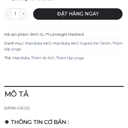
Thảm yoga du lịch Manduka - eKO SuperLite 1.5mm - Limel
ĐẶT HÀNG NGAY
Mã sản phẩm:
EKO-SL-71-Limelight Marbled
Danh mục:
Manduka eKO
,
Manduka eKO SuperLite 1.5mm
,
Thảm
tập yoga
Thẻ:
Manduka
,
Thảm du lịch
,
Thảm tập yoga
MÔ TẢ
ĐÁNH GIÁ (0)
❖ THÔNG TIN CƠ BẢN :