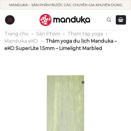
Skip
MANDUKA - SẢN PHẨM ĐƯỢC CÁC CHUYÊN GIA KHUYÊN DÙNG
to
content
Trang chủ
»
Sản Phẩm
»
Thảm tập yoga
»
Manduka eKO
»
Thảm yoga du lịch Manduka –
eKO SuperLite 1.5mm – Limelight Marbled