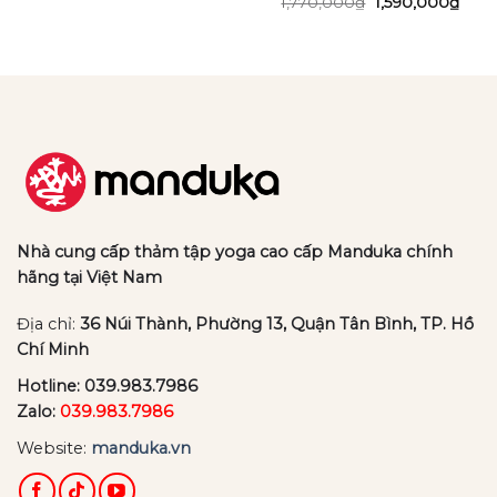
Giá
Giá
1,770,000
₫
1,590,000
₫
n
gốc
hiện
là:
tại
1,770,000₫.
là:
87,000₫.
1,59
Nhà cung cấp thảm tập yoga cao cấp Manduka chính
hãng tại Việt Nam
Địa chỉ:
36 Núi Thành, Phường 13, Quận Tân Bình, TP. Hồ
Chí Minh
Hotline:
039.983.7986
Zalo:
039.983.7986
Website:
manduka.vn