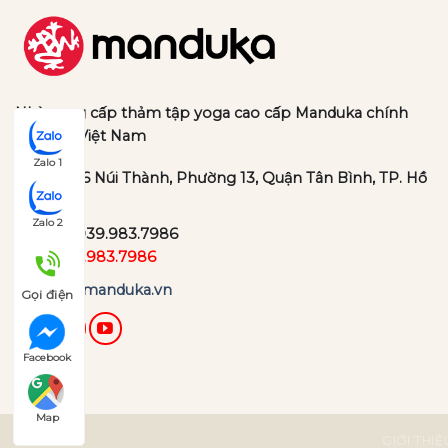
Nhà cung cấp thảm tập yoga cao cấp Manduka chính
hãng tại Việt Nam
Zalo 1
Địa chỉ:
36 Núi Thành, Phường 13, Quận Tân Bình, TP. Hồ
Chí Minh
Zalo 2
Hotline:
039.983.7986
Zalo:
039.983.7986
Website:
manduka.vn
Gọi điện
Facebook
Map
GIỚI THIỆ