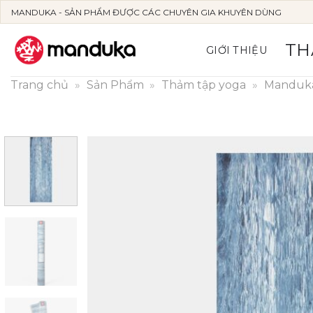
Skip
MANDUKA - SẢN PHẨM ĐƯỢC CÁC CHUYÊN GIA KHUYÊN DÙNG
to
content
TH
GIỚI THIỆU
Trang chủ
»
Sản Phẩm
»
Thảm tập yoga
»
Manduk