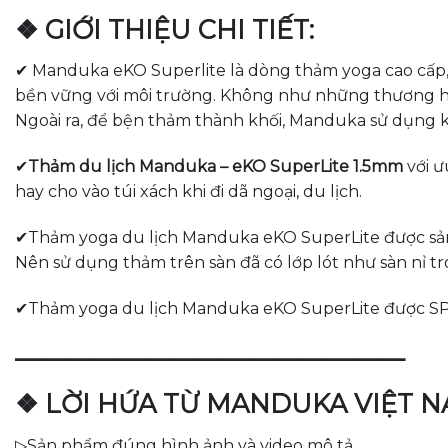
❖ GIỚI THIỆU CHI TIẾT:
✔ Manduka eKO Superlite là dòng thảm yoga cao cấp, 
bền vững với môi trường. Không như những thương hiệ
Ngoài ra, để bện thảm thành khối, Manduka sử dụng kế
✔
Thảm du lịch Manduka – eKO SuperLite 1.5mm
với ư
hay cho vào túi xách khi đi dã ngoại, du lịch.
✔Thảm yoga du lịch Manduka eKO SuperLite được sản xu
Nên sử dụng thảm trên sàn đã có lớp lót như sàn nỉ 
✔Thảm yoga du lịch Manduka eKO SuperLite được SP
———————————————
❖ LỜI HỨA TỪ MANDUKA VIỆT 
▷Sản phẩm đúng hình ảnh và video mô tả