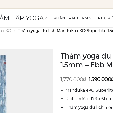
ẢM TẬP YOGA
KHĂN TRẢI THẢM
PHỤ KI
a eKO
»
Thảm yoga du lịch Manduka eKO SuperLite 1.
Thảm yoga du 
1.5mm – Ebb M
Giá
1,770,000
₫
1,590,000
gốc
là:
Manduka eKO Superlit
1,770,000
Kích thước : 173 x 61 cm
Thảm yoga du lịch
mỏng