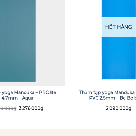
HẾT HÀNG
 yoga Manduka – PROlite
Thảm tập yoga Manduka P
4.7mm – Aqua
PVC 2.5mm – Be Bold
Giá
Giá
00,000
₫
3,276,000
₫
2,090,000
₫
gốc
hiện
là:
tại
3,500,000₫.
là:
3,276,000₫.