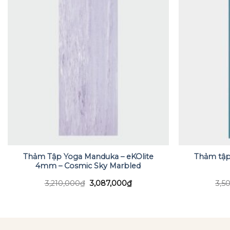
Thảm Tập Yoga Manduka – eKOlite
Thảm tập
4mm – Cosmic Sky Marbled
Giá
Giá
3,210,000
₫
3,087,000
₫
3,5
gốc
hiện
là:
tại
3,210,000₫.
là:
.
3,087,000₫.