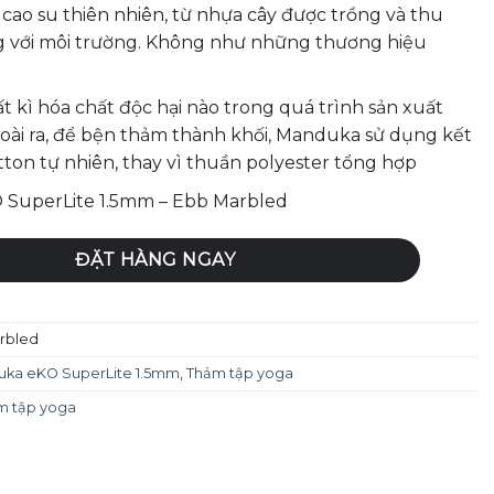
cao su thiên nhiên, từ nhựa cây được trồng và thu
g với môi trường. Không như những thương hiệu
 kì hóa chất độc hại nào trong quá trình sản xuất
oài ra, để bện thảm thành khối, Manduka sử dụng kết
tton tự nhiên, thay vì thuần polyester tổng hợp
 SuperLite 1.5mm – Ebb Marbled
eKO SuperLite 1.5mm - Ebb Marbled số lượng
ĐẶT HÀNG NGAY
rbled
ka eKO SuperLite 1.5mm
,
Thảm tập yoga
m tập yoga