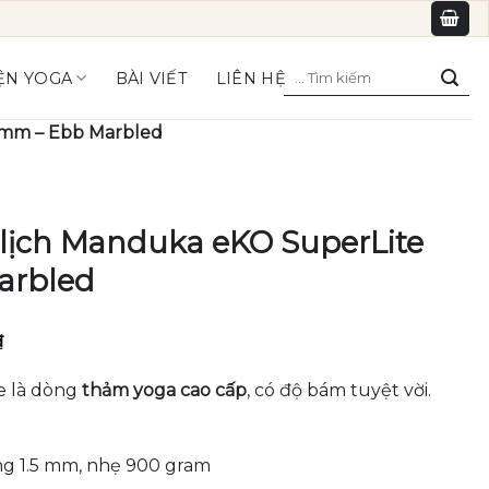
Tìm
ỆN YOGA
BÀI VIẾT
LIÊN HỆ
kiếm:
5mm – Ebb Marbled
lịch Manduka eKO SuperLite
arbled
Giá
₫
hiện
tại
e là dòng
thảm yoga cao cấp
, có độ bám tuyệt vời.
₫.
là:
1,590,000₫.
 1.5 mm, nhẹ 900 gram