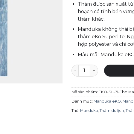
Thảm được sản xuất từ 
hoạch có tính bền vữn
thảm khác,
Manduka không thải bất
thảm eKo Superlite. Ng
hợp polyester và chỉ co
Mẫu mã : Manduka eKO
Thảm yoga du lịch Manduka 
Mã sản phẩm:
EKO-SL-71-Ebb Ma
Danh mục:
Manduka eKO
,
Mandu
Thẻ:
Manduka
,
Thảm du lịch
,
Thả