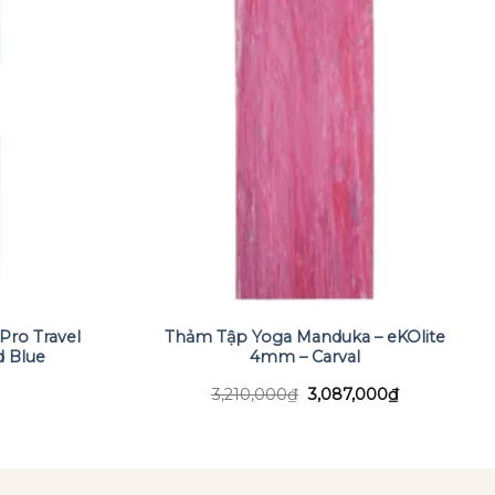
ro Travel
Thảm Tập Yoga Manduka – eKOlite
 Blue
4mm – Carval
Giá
Giá
3,210,000
₫
3,087,000
₫
gốc
hiện
là:
tại
3,210,000₫.
là:
3,087,000₫.