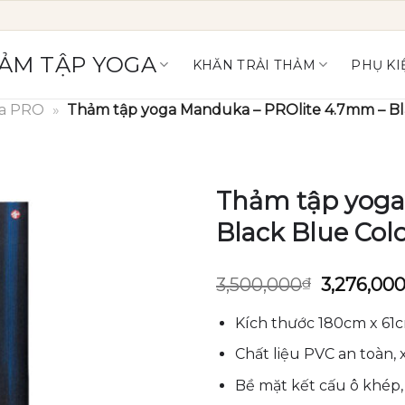
ẢM TẬP YOGA
KHĂN TRẢI THẢM
PHỤ KI
a PRO
»
Thảm tập yoga Manduka – PROlite 4.7mm – Bla
Thảm tập yoga
Black Blue Colo
Giá
3,500,000
₫
3,276,00
gốc
là:
Kích thước 180cm x 61c
3,500,000
Chất liệu PVC an toàn,
Bề mặt kết cấu ô khép,