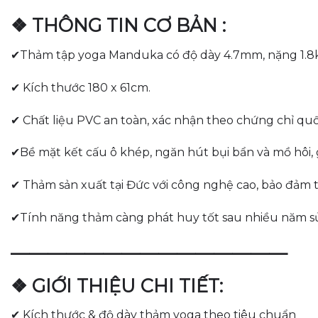
❖ THÔNG TIN CƠ BẢN :
✔Thảm tập yoga Manduka có độ dày 4.7mm, nặng 1.8
✔ Kích thước 180 x 61cm.
✔ Chất liệu PVC an toàn, xác nhận theo chứng chỉ q
✔Bề mặt kết cấu ô khép, ngăn hút bụi bẩn và mồ hôi, 
✔ Thảm sản xuất tại Đức với công nghệ cao, bảo đảm 
✔Tính năng thảm càng phát huy tốt sau nhiều năm s
———————————————
❖ GIỚI THIỆU CHI TIẾT:
✔ Kích thước & độ dày thảm yoga theo tiêu chuẩn