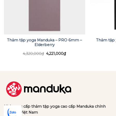
Thảm tập yoga Manduka – PRO 6mm –
Thảm tập
Elderberry
Giá
Giá
4,320,000
₫
4,221,000
₫
gốc
hiện
là:
tại
4,320,000₫.
là:
.
4,221,000₫.
Nhà cung cấp thảm tập yoga cao cấp Manduka chính
hãng tại Việt Nam