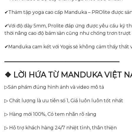
✔Thảm tập yoga cao cấp Manduka – PROlite được sản xu
✔Với độ dày 5mm, Prolite đáp ứng được yêu cầu kỹ thu
thời nâng cao độ bám sàn cũng như chống trơn trượt 
✔Manduka cam kết với Yogis sẽ không cảm thấy thất
———————————————
❖ LỜI HỨA TỪ MANDUKA VIỆT 
▷Sản phẩm đúng hình ảnh và video mô tả
▷ Chất lượng là ưu tiên số 1, Giá luôn luôn tốt nhất
▷ Hàng mới 100%, Có tem nhãn rõ ràng
▷ Hỗ trợ khách hàng 24/7 nhiệt tình, thân thiện