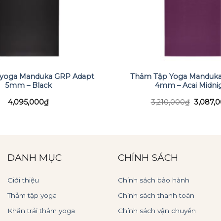
 yoga Manduka GRP Adapt
Thảm Tập Yoga Manduka 
5mm – Black
4mm – Acai Midni
Giá
4,095,000
₫
3,210,000
₫
3,087,
gốc
là:
3,210,0
DANH MỤC
CHÍNH SÁCH
Giới thiệu
Chính sách bảo hành
Thảm tập yoga
Chính sách thanh toán
Khăn trải thảm yoga
Chính sách vận chuyển