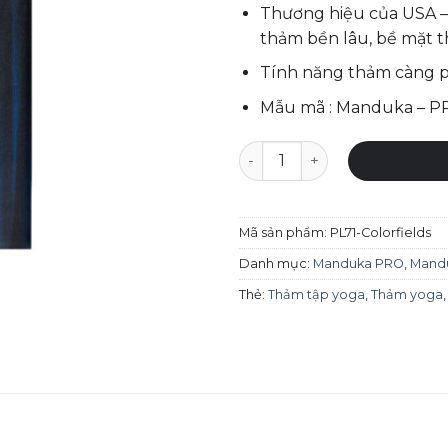
Thương hiệu của USA – 
thảm bền lâu, bề mặt t
Tính năng thảm càng p
Mẫu mã : Manduka – PRO
Thảm tập yoga Manduka – PRO
Mã sản phẩm:
PL71-Colorfields
Danh mục:
Manduka PRO
,
Mandu
Thẻ:
Thảm tập yoga
,
Thảm yoga