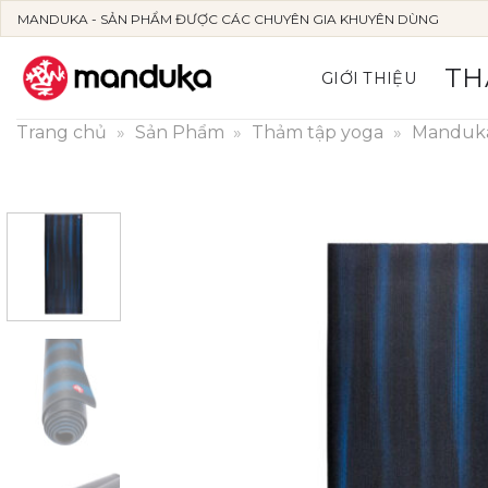
Skip
MANDUKA - SẢN PHẨM ĐƯỢC CÁC CHUYÊN GIA KHUYÊN DÙNG
to
content
TH
GIỚI THIỆU
Trang chủ
»
Sản Phẩm
»
Thảm tập yoga
»
Manduk