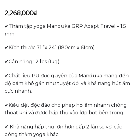
2,268,000
₫
✔Thảm tập yoga Manduka GRP Adapt Travel – 1.5
mm
✔Kích thước 71 ”x 24” (180cm x 61cm) –
✔Cân nặng : 2 lbs (1kg)
✔Chất liệu PU độc quyền của Manduka mang đến
độ bám khô gần như tuyệt đối và khả năng hút ẩm
cực nhanh.
✔Kiểu dệt độc đáo cho phép hơi ẩm nhanh chóng
thoát khí và được hấp thụ vào lớp bọt bên trong
✔ Khả năng hấp thụ lớn hơn gấp 2 lần so với các
dòng thảm yoga khác.