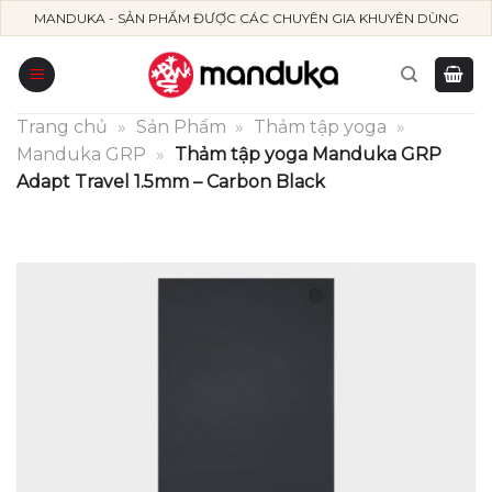
Skip
MANDUKA - SẢN PHẨM ĐƯỢC CÁC CHUYÊN GIA KHUYÊN DÙNG
to
content
Trang chủ
»
Sản Phẩm
»
Thảm tập yoga
»
Manduka GRP
»
Thảm tập yoga Manduka GRP
Adapt Travel 1.5mm – Carbon Black