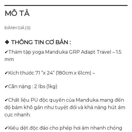
MÔ TẢ
ĐÁNH GIÁ (0)
❖ THÔNG TIN CƠ BẢN :
✔Thảm tập yoga Manduka GRP Adapt Travel – 1.5
mm
✔Kích thước 71 ”x 24” (180cm x 61cm) –
✔Cân nặng : 2 lbs (1kg)
✔Chất liệu PU độc quyền của Manduka mang đến
độ bám khô gần như tuyệt đối và khả năng hút ẩm
cực nhanh.
✔Kiểu dệt độc đáo cho phép hơi ẩm nhanh chóng