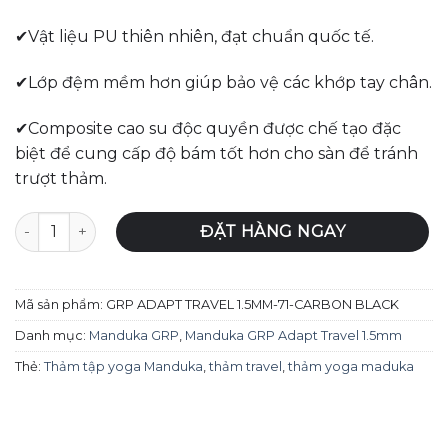
✔Vật liệu PU thiên nhiên, đạt chuẩn quốc tế.
✔Lớp đệm mềm hơn giúp bảo vệ các khớp tay chân.
✔Composite cao su độc quyền được chế tạo đặc
biệt để cung cấp độ bám tốt hơn cho sàn để tránh
trượt thảm.
Thảm tập yoga Manduka GRP Adapt Travel 1.5mm - Carbon
ĐẶT HÀNG NGAY
Mã sản phẩm:
GRP ADAPT TRAVEL 1.5MM-71-CARBON BLACK
Danh mục:
Manduka GRP
,
Manduka GRP Adapt Travel 1.5mm
Thẻ:
Thảm tập yoga Manduka
,
thảm travel
,
thảm yoga maduka