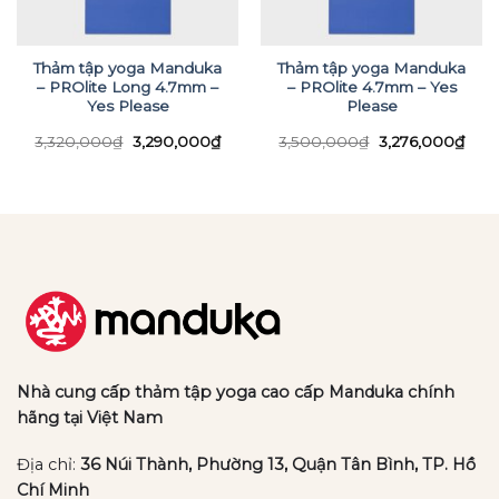
Thảm tập yoga Manduka
Thảm tập yoga Manduka
– PROlite Long 4.7mm –
– PROlite 4.7mm – Yes
Yes Please
Please
Giá
Giá
Giá
Giá
3,320,000
₫
3,290,000
₫
3,500,000
₫
3,276,000
₫
gốc
hiện
gốc
hiện
là:
tại
là:
tại
3,320,000₫.
là:
3,500,000₫.
là:
3,290,000₫.
3,27
Nhà cung cấp thảm tập yoga cao cấp Manduka chính
hãng tại Việt Nam
Địa chỉ:
36 Núi Thành, Phường 13, Quận Tân Bình, TP. Hồ
Chí Minh