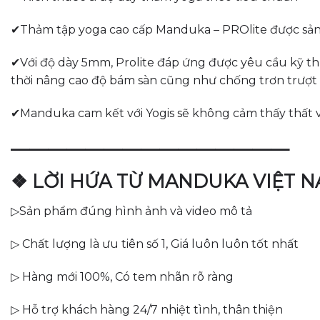
✔Thảm tập yoga cao cấp Manduka – PROlite được sản xu
✔Với độ dày 5mm, Prolite đáp ứng được yêu cầu kỹ thu
thời nâng cao độ bám sàn cũng như chống trơn trượt 
✔Manduka cam kết với Yogis sẽ không cảm thấy thất
———————————————
❖ LỜI HỨA TỪ MANDUKA VIỆT 
▷Sản phẩm đúng hình ảnh và video mô tả
▷ Chất lượng là ưu tiên số 1, Giá luôn luôn tốt nhất
▷ Hàng mới 100%, Có tem nhãn rõ ràng
▷ Hỗ trợ khách hàng 24/7 nhiệt tình, thân thiện