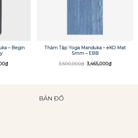
ka – Begin
Thảm Tập Yoga Manduka – eKO Mat
y
5mm – EBB
Giá
Giá
Giá
000
₫
3,500,000
₫
3,465,000
₫
hiện
gốc
hiện
tại
là:
tại
00₫.
là:
3,500,000₫.
là:
1,950,000₫.
3,465,000₫.
BẢN ĐỒ