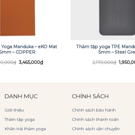
 Yoga Manduka – eKO Mat
Thảm tập yoga TPE Mandu
5mm – COPPER
5mm – Steel Gre
Giá
Giá
Giá
00,000
₫
3,465,000
₫
2,170,000
₫
1,950,
gốc
hiện
gốc
là:
tại
là:
3,500,000₫.
là:
2,170,0
3,465,000₫.
DANH MỤC
CHÍNH SÁCH
Giới thiệu
Chính sách bảo hành
Thảm tập yoga
Chính sách thanh toán
Khăn trải thảm yoga
Chính sách vận chuyển