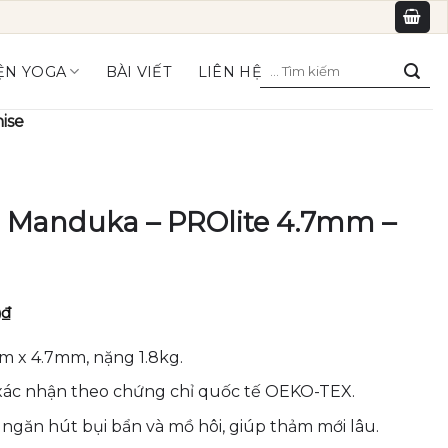
Tìm
ỆN YOGA
BÀI VIẾT
LIÊN HỆ
kiếm:
ise
 Manduka – PROlite 4.7mm –
Giá
0
₫
hiện
tại
m x 4.7mm, nặng 1.8kg.
₫.
là:
3,276,000₫.
 xác nhận theo chứng chỉ quốc tế OEKO-TEX.
 ngăn hút bụi bẩn và mồ hôi, giúp thảm mới lâu.