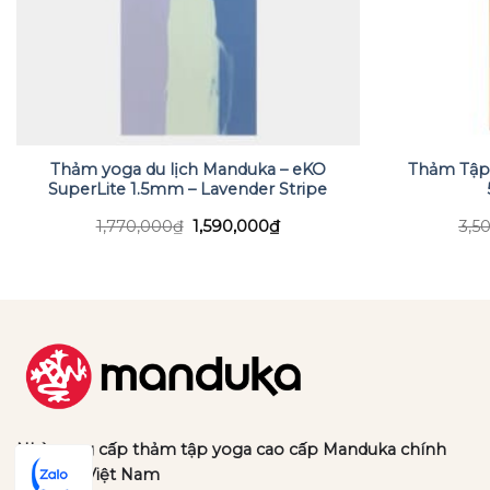
Thảm yoga du lịch Manduka – eKO
Thảm Tập
SuperLite 1.5mm – Lavender Stripe
Giá
Giá
1,770,000
₫
1,590,000
₫
3,5
gốc
hiện
là:
tại
1,770,000₫.
là:
.
1,590,000₫.
Nhà cung cấp thảm tập yoga cao cấp Manduka chính
hãng tại Việt Nam