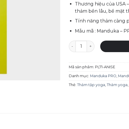
Thương hiệu của USA – 
thảm bền lâu, bề mặt t
Tính năng thảm càng p
Mẫu mã : Manduka – PR
Thảm tập yoga Manduka - PR
Mã sản phẩm:
PL71-ANISE
Danh mục:
Manduka PRO
,
Mandu
Thẻ:
Thảm tập yoga
,
Thảm yoga