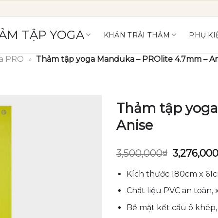
ẢM TẬP YOGA
KHĂN TRẢI THẢM
PHỤ KI
a PRO
»
Thảm tập yoga Manduka – PROlite 4.7mm – An
Thảm tập yoga
Anise
Giá
3,500,000
₫
3,276,00
gốc
là:
Kích thước 180cm x 61c
3,500,000
Chất liệu PVC an toàn,
Bề mặt kết cấu ô khép,