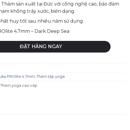
Thảm sản xuất tại Đức với công nghệ cao, bảo đảm
hảm không trầy xước, biến dạng.
hát huy tốt sau nhiều năm sử dụng.
Olite 4.7mm – Dark Deep Sea
Olite 4.7mm - Anise số lượng
ĐẶT HÀNG NGAY
ka PROlite 4.7mm
,
Thảm tập yoga
,
Thảm yoga cao cấp