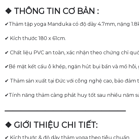
❖ THÔNG TIN CƠ BẢN :
✔Thảm tập yoga Manduka có độ dày 4.7mm, nặng 1.8
✔ Kích thước 180 x 61cm.
✔ Chất liệu PVC an toàn, xác nhận theo chứng chỉ q
✔Bề mặt kết cấu ô khép, ngăn hút bụi bẩn và mồ hôi, 
✔ Thảm sản xuất tại Đức với công nghệ cao, bảo đảm 
✔Tính năng thảm càng phát huy tốt sau nhiều năm s
———————————————
❖ GIỚI THIỆU CHI TIẾT:
✔ Kích thước & độ dày thảm yoga theo tiêu chuẩn