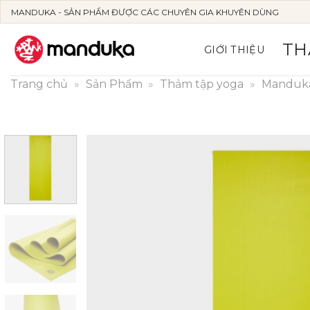
Skip
MANDUKA - SẢN PHẨM ĐƯỢC CÁC CHUYÊN GIA KHUYÊN DÙNG
to
content
TH
GIỚI THIỆU
Trang chủ
»
Sản Phẩm
»
Thảm tập yoga
»
Manduk