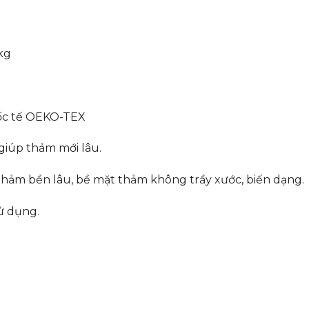
kg
uốc tế OEKO-TEX
giúp thảm mới lâu.
thảm bền lâu, bề mặt thảm không trầy xước, biến dạng.
ử dụng.