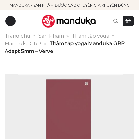
Skip
MANDUKA - SẢN PHẨM ĐƯỢC CÁC CHUYÊN GIA KHUYÊN DÙNG
to
content
Trang chủ
»
Sản Phẩm
»
Thảm tập yoga
»
Manduka GRP
»
Thảm tập yoga Manduka GRP
Adapt 5mm – Verve