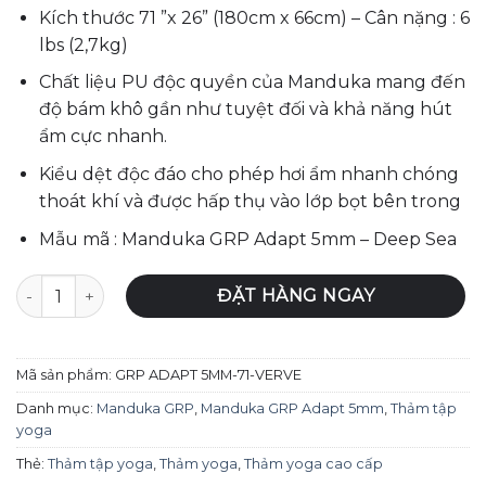
Kích thước 71 ”x 26” (180cm x 66cm) – Cân nặng : 6
lbs (2,7kg)
Chất liệu PU độc quyền của Manduka mang đến
độ bám khô gần như tuyệt đối và khả năng hút
ẩm cực nhanh.
Kiểu dệt độc đáo cho phép hơi ẩm nhanh chóng
thoát khí và được hấp thụ vào lớp bọt bên trong
Mẫu mã : Manduka GRP Adapt 5mm – Deep Sea
Thảm tập yoga Manduka GRP Adapt 5mm - Verve số lượng
ĐẶT HÀNG NGAY
Mã sản phẩm:
GRP ADAPT 5MM-71-VERVE
Danh mục:
Manduka GRP
,
Manduka GRP Adapt 5mm
,
Thảm tập
yoga
Thẻ:
Thảm tập yoga
,
Thảm yoga
,
Thảm yoga cao cấp