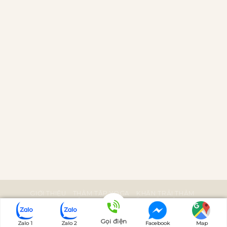
GIỚI THIỆU
THẢM TẬP YOGA
KHĂN TRẢI THẢM
PHỤ KIỆN YOGA
BÀI VIẾT
LIÊN HỆ
Bản quyền bởi Manduka Việt Nam
Gọi điện
Zalo 1
Zalo 2
Facebook
Map