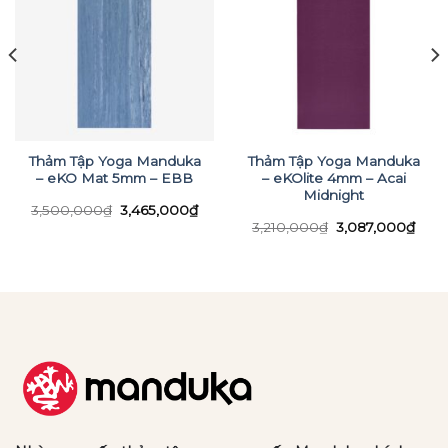
Thảm Tập Yoga Manduka
Thảm Tập Yoga Manduka
– eKO Mat 5mm – EBB
– eKOlite 4mm – Acai
Midnight
Giá
Giá
3,500,000
₫
3,465,000
₫
gốc
hiện
Giá
Giá
3,210,000
₫
3,087,000
₫
là:
tại
n
gốc
hiện
3,500,000₫.
là:
là:
tại
3,465,000₫.
3,210,000₫.
là:
76,000₫.
3,08