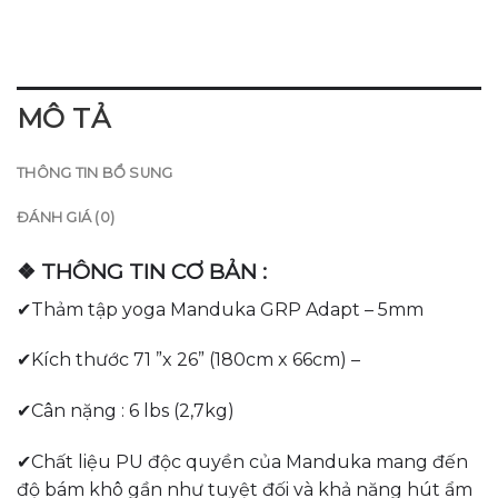
MÔ TẢ
THÔNG TIN BỔ SUNG
ĐÁNH GIÁ (0)
❖ THÔNG TIN CƠ BẢN :
✔Thảm tập yoga Manduka GRP Adapt – 5mm
✔Kích thước 71 ”x 26” (180cm x 66cm) –
✔Cân nặng : 6 lbs (2,7kg)
✔Chất liệu PU độc quyền của Manduka mang đến
độ bám khô gần như tuyệt đối và khả năng hút ẩm