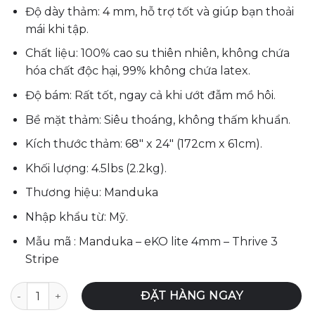
là:
tại
Độ dày thảm: 4 mm, hỗ trợ tốt và giúp bạn thoải
3,210,000₫.
là:
mái khi tập.
3,087,000₫.
Chất liệu: 100% cao su thiên nhiên, không chứa
hóa chất độc hại, 99% không chứa latex.
Độ bám: Rất tốt, ngay cả khi ướt đẫm mồ hôi.
Bề mặt thảm: Siêu thoáng, không thấm khuẩn.
Kích thước thảm: 68″ x 24″ (172cm x 61cm).
Khối lượng: 4.5lbs (2.2kg).
Thương hiệu: Manduka
Nhập khẩu từ: Mỹ.
Mẫu mã : Manduka – eKO lite 4mm – Thrive 3
Stripe
Thảm Tập Yoga Manduka – eKOlite 4mm - Thrive 3 Stripe s
ĐẶT HÀNG NGAY