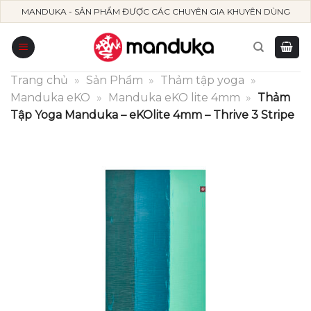
Skip
MANDUKA - SẢN PHẨM ĐƯỢC CÁC CHUYÊN GIA KHUYÊN DÙNG
to
content
Trang chủ
»
Sản Phẩm
»
Thảm tập yoga
»
Manduka eKO
»
Manduka eKO lite 4mm
»
Thảm
Tập Yoga Manduka – eKOlite 4mm – Thrive 3 Stripe