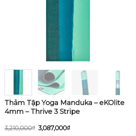
Thảm Tập Yoga Manduka – eKOlite
4mm – Thrive 3 Stripe
Giá
Giá
3,210,000
₫
3,087,000
₫
gốc
hiện