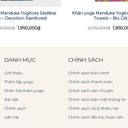
Manduka Yogitoes Skidless
Khăn yoga Manduka Yogito
 – Devotion Rainforest
Towels – Bio Glit
Giá
Giá
Giá
70,000
₫
1,950,000
₫
2,170,000
₫
1,950,
gốc
hiện
gốc
là:
tại
là:
2,170,000₫.
là:
2,170,0
1,950,000₫.
DANH MỤC
CHÍNH SÁCH
Giới thiệu
Chính sách bảo hành
Thảm tập yoga
Chính sách thanh toán
Khăn trải thảm yoga
Chính sách vận chuyển
Bài viết
Chính sách bảo mật thông tin
Chính sách
Chính sách xử lý khiếu nại
Liên hệ
Chính sách đổi trả, hoàn tiền