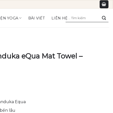
Tìm
IỆN YOGA
BÀI VIẾT
LIÊN HỆ
kiếm:
duka eQua Mat Towel –
nduka Equa
 bền lâu