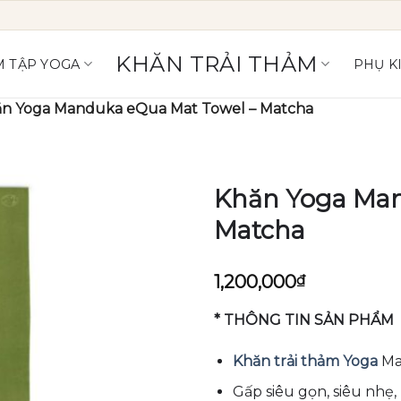
KHĂN TRẢI THẢM
 TẬP YOGA
PHỤ K
n Yoga Manduka eQua Mat Towel – Matcha
Khăn Yoga Man
Matcha
1,200,000
₫
* THÔNG TIN SẢN PHẨM
Khăn trải thảm Yoga
Ma
Gấp siêu gọn, siêu nhẹ,