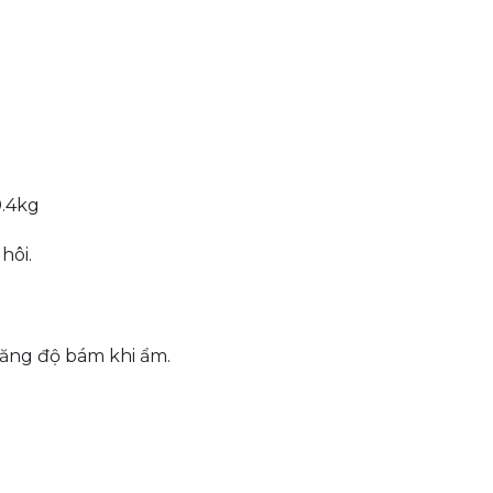
0.4kg
hôi.
tăng độ bám khi ẩm.