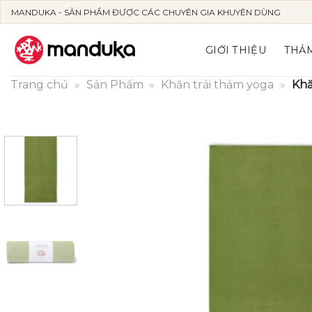
Skip
MANDUKA - SẢN PHẨM ĐƯỢC CÁC CHUYÊN GIA KHUYÊN DÙNG
to
content
GIỚI THIỆU
THẢM
Trang chủ
»
Sản Phẩm
»
Khăn trải thảm yoga
»
Khă