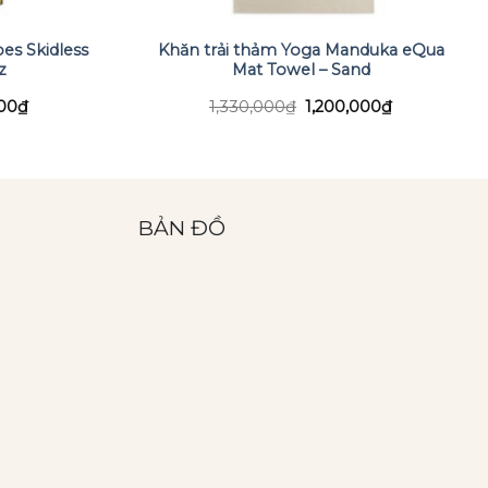
es Skidless
Khăn trải thảm Yoga Manduka eQua
z
Mat Towel – Sand
Giá
Giá
Giá
000
₫
1,330,000
₫
1,200,000
₫
hiện
gốc
hiện
tại
là:
tại
00₫.
là:
1,330,000₫.
là:
1,950,000₫.
1,200,000₫.
BẢN ĐỒ