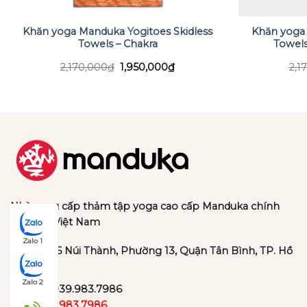
Khăn yoga Manduka Yogitoes Skidless
Khăn yoga 
Towels – Chakra
Towels
Giá
Giá
2,170,000
₫
1,950,000
₫
2,1
gốc
hiện
là:
tại
2,170,000₫.
là:
.
1,950,000₫.
Nhà cung cấp thảm tập yoga cao cấp Manduka chính
hãng tại Việt Nam
Zalo 1
Địa chỉ:
36 Núi Thành, Phường 13, Quận Tân Bình, TP. Hồ
Chí Minh
Zalo 2
Hotline:
039.983.7986
Zalo:
039.983.7986