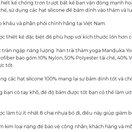
thiết kế chống trơn trượt bất kể bạn vận động mạnh hoặ
ế, sử dụng các hạt silicone để bám dính vào thảm và l
khẩu và phân phối chính hãng tại Việt Nam.
 thiết kế đặc biệt để phù hợp với kích thước lớn hơn 
 tràn ngập năng lượng. hăn trải thảm yoga Manduka Yogi
crofiber bao gồm 10% Nylon, 50% Polyester tái chế, 40% V
c tốt.
 các hạt silicone 100% mang lại sự bám dính tốt và chố
ng bạn có tay khô, để độ bám được tốt bạn có thể làm 
làm từ ít nhất 8 chai nhựa bỏ đi, điều này giúp giảm bớ
 kim loại nặng để bảo vệ công nhân, khách hàng và môi