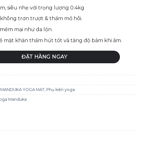
m, siêu nhẹ với trọng lượng 0.4kg
 không trơn trượt & thấm mồ hôi.
 mềm mại như da lộn.
bề mặt khăn thấm hút tốt và tăng độ bám khi ẩm.
t Towel - Matcha số lượng
ĐẶT HÀNG NGAY
,
MANDUKA YOGA MAT
,
Phụ kiện yoga
yoga Manduka