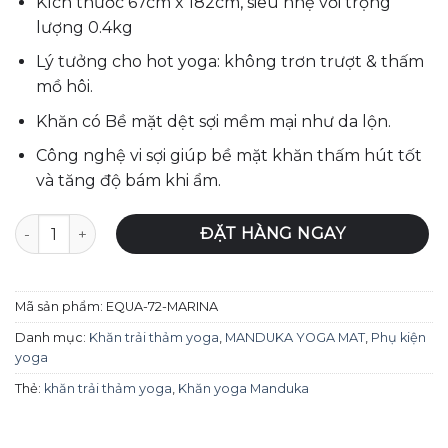
Kích thước 67cm x 182cm, siêu nhẹ với trọng
lượng 0.4kg
Lý tưởng cho hot yoga: không trơn trượt & thấm
mồ hôi.
Khăn có Bề mặt dệt sợi mềm mại như da lộn.
Công nghệ vi sợi giúp bề mặt khăn thấm hút tốt
và tăng độ bám khi ẩm.
Khăn Yoga Manduka eQua Mat Towel - Marina số lượng
ĐẶT HÀNG NGAY
Mã sản phẩm:
EQUA-72-MARINA
Danh mục:
Khăn trải thảm yoga
,
MANDUKA YOGA MAT
,
Phụ kiện
yoga
Thẻ:
khăn trải thảm yoga
,
Khăn yoga Manduka