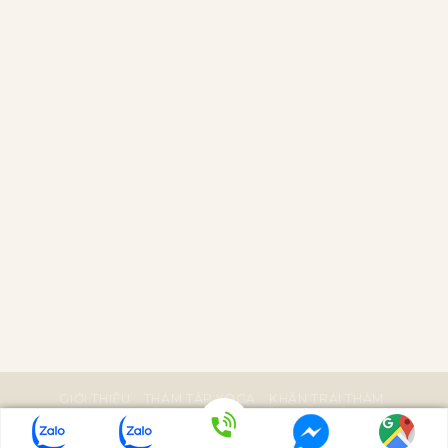
GIỚI THIỆU
THẢM TẬP YOGA
KHĂN TRẢI THẢM
PHỤ KIỆN YOGA
BÀI VIẾT
LIÊN HỆ
Bản quyền bởi Manduka Việt Nam