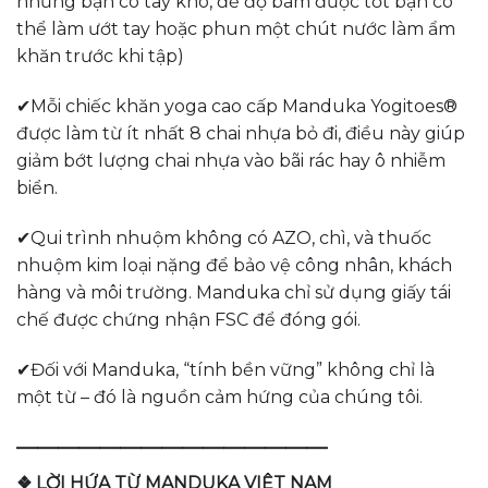
những bạn có tay khô, để độ bám được tốt bạn có
thể làm ướt tay hoặc phun một chút nước làm ẩm
khăn trước khi tập)
✔Mỗi chiếc khăn yoga cao cấp Manduka Yogitoes®
được làm từ ít nhất 8 chai nhựa bỏ đi, điều này giúp
giảm bớt lượng chai nhựa vào bãi rác hay ô nhiễm
biển.
✔Qui trình nhuộm không có AZO, chì, và thuốc
nhuộm kim loại nặng để bảo vệ công nhân, khách
hàng và môi trường. Manduka chỉ sử dụng giấy tái
chế được chứng nhận FSC để đóng gói.
✔Đối với Manduka, “tính bền vững” không chỉ là
một từ – đó là nguồn cảm hứng của chúng tôi.
———————————————
❖ LỜI HỨA TỪ MANDUKA VIỆT NAM