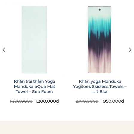
Khăn trải thảm Yoga
Khăn yoga Manduka
Manduka eQua Mat
Yogitoes Skidless Towels –
Towel – Sea Foam
Lift Blur
Giá
Giá
Giá
Giá
1,330,000
₫
1,200,000
₫
2,170,000
₫
1,950,000
₫
n
gốc
hiện
gốc
hiện
là:
tại
là:
tại
1,330,000₫.
là:
2,170,000₫.
là:
50,000₫.
1,200,000₫.
1,95