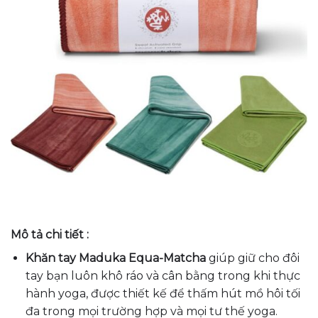
Mô tả chi tiết :
Khăn tay Maduka Equa-Matcha
giúp g
iữ
cho đôi
tay bạn luôn
khô ráo và cân bằng trong
khi thực
hành yoga
, được thiết kế để thấm hút mồ hôi tối
đa trong mọi trường
hợp và mọi tư thế yoga
.