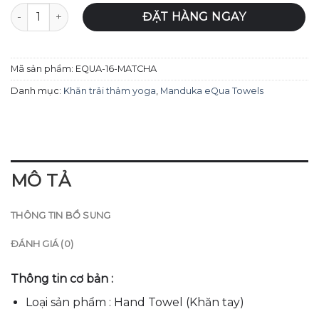
Khăn tay Yoga Manduka eQua Hand Towel - Matcha số lượ
ĐẶT HÀNG NGAY
Mã sản phẩm:
EQUA-16-MATCHA
Danh mục:
Khăn trải thảm yoga
,
Manduka eQua Towels
MÔ TẢ
THÔNG TIN BỔ SUNG
ĐÁNH GIÁ (0)
Thông tin cơ bản :
Loại sản phẩm : Hand Towel (Khăn tay)