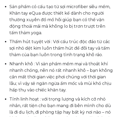
Sản
phẩm có
cấu tạo từ sợi microfiber siêu mềm,
Khăn tay eQua được thiết kế dành
cho người
thường xuyên đổ
mồ hôi
giúp
bạn có thể vận
động thoải mái
mà không lo bị trơn trượt trên
tấm thảm yoga.
Thấm hút tuyệt vời : Với cấu trúc độc đáo từ các
sợi nhỏ dệt kim luôn thấm hút để đôi tay và tấm
thảm của bạn luôn trong tình trạng khô ráo.
Nhanh khô : Vì sản phẩm mềm mại và thoát khí
nhanh chóng, nên nó rất nhanh khô – bạn không
cần mất thời gian việc phơi chúng với thời gian
lâu; vì vậy sẽ ngăn ngừa ẩm mốc và mùi khó chịu
hấp thụ vào chiếc khăn tay.
Tính linh hoạt : với trọng lượng và kích cỡ nhỏ
nhắn, rất tiện cho bạn mang đi bên mình cho dù
là đi du lịch, đi phòng tập hay bất kỳ nơi nào – nó