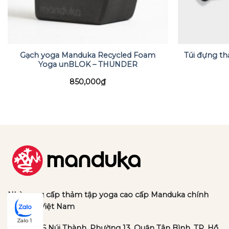
Gạch yoga Manduka Recycled Foam
Túi đựng t
Yoga unBLOK – THUNDER
850,000
₫
Nhà cung cấp thảm tập yoga cao cấp Manduka chính
hãng tại Việt Nam
Zalo 1
Địa chỉ:
36 Núi Thành, Phường 13, Quận Tân Bình, TP. Hồ