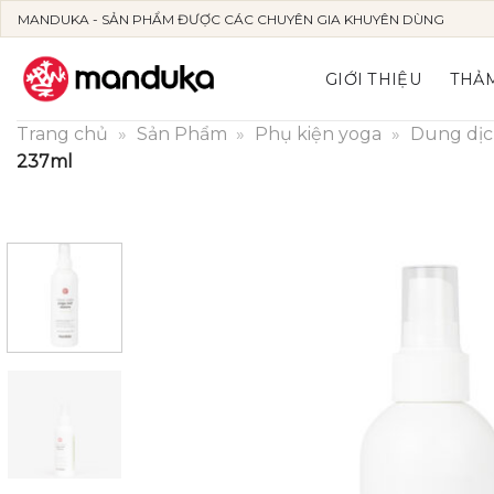
Skip
MANDUKA - SẢN PHẨM ĐƯỢC CÁC CHUYÊN GIA KHUYÊN DÙNG
to
content
GIỚI THIỆU
THẢM
Trang chủ
»
Sản Phẩm
»
Phụ kiện yoga
»
Dung dịc
237ml