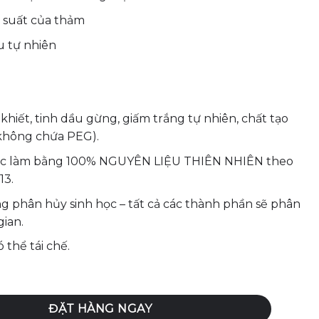
u suất của thảm
u tự nhiên
hiết, tinh dầu gừng, giấm trắng tự nhiên, chất tạo
không chứa PEG).
ược làm bằng 100% NGUYÊN LIỆU THIÊN NHIÊN theo
13.
g phân hủy sinh học – tất cả các thành phần sẽ phân
gian.
 thể tái chế.
 cao su Manduka - Dòng sạch sâu (Yoga Mat Restore) - 237ml
ĐẶT HÀNG NGAY