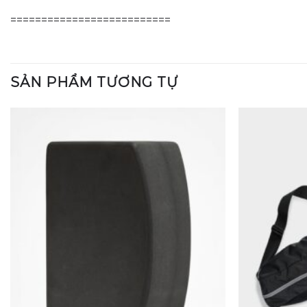
==========================
SẢN PHẨM TƯƠNG TỰ