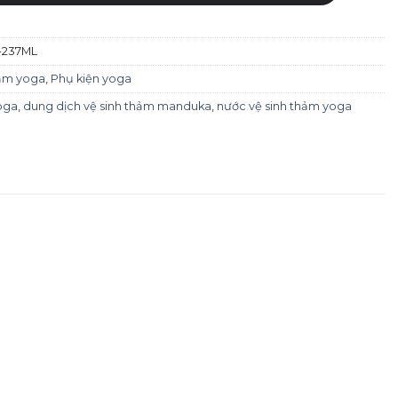
237ML
hảm yoga
,
Phụ kiện yoga
oga
,
dung dịch vệ sinh thảm manduka
,
nước vệ sinh thảm yoga