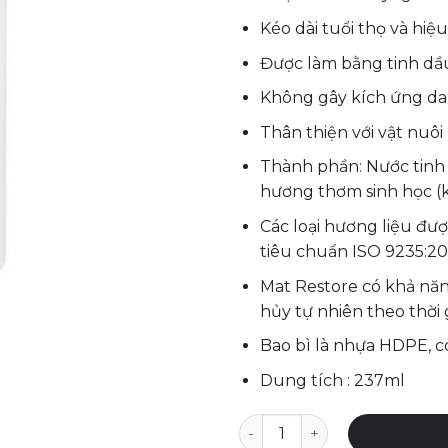
Kéo dài tuổi thọ và hiệ
Được làm bằng tinh dầ
Không gây kích ứng da
Thân thiện với vật nuôi
Thành phần: Nước tinh k
hương thơm sinh học (
Các loại hương liệu đ
tiêu chuẩn ISO 9235:20
Mat Restore có khả năn
hủy tự nhiên theo thời 
Bao bì là nhựa HDPE, có
Dung tích : 237ml
Dung dịch vệ sinh thảm yoga