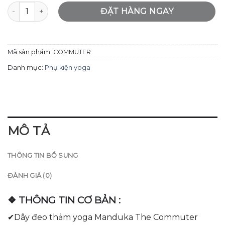
Dây đeo thảm yoga Manduka The Commuter - Black số lư
ĐẶT HÀNG NGAY
Mã sản phẩm:
COMMUTER
Danh mục:
Phụ kiện yoga
MÔ TẢ
THÔNG TIN BỔ SUNG
ĐÁNH GIÁ (0)
❖ THÔNG TIN CƠ BẢN :
✔Dây đeo thảm yoga Manduka The Commuter