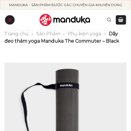
Skip
MANDUKA - SẢN PHẨM ĐƯỢC CÁC CHUYÊN GIA KHUYÊN DÙNG
to
content
Trang chủ
»
Sản Phẩm
»
Phụ kiện yoga
»
Dây
đeo thảm yoga Manduka The Commuter – Black