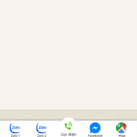
GIỚI THIỆU
THẢM TẬP YOGA
KHĂN TRẢI THẢM
PHỤ KIỆN YOGA
BÀI VIẾT
LIÊN HỆ
Bản quyền bởi Manduka Việt Nam
Gọi điện
Zalo 1
Zalo 2
Facebook
Map